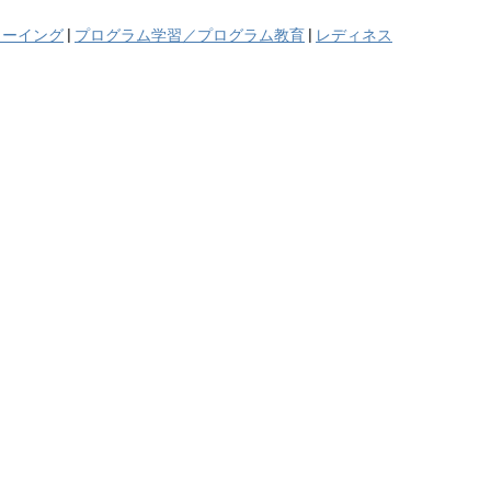
ゥーイング
|
プログラム学習／プログラム教育
|
レディネス