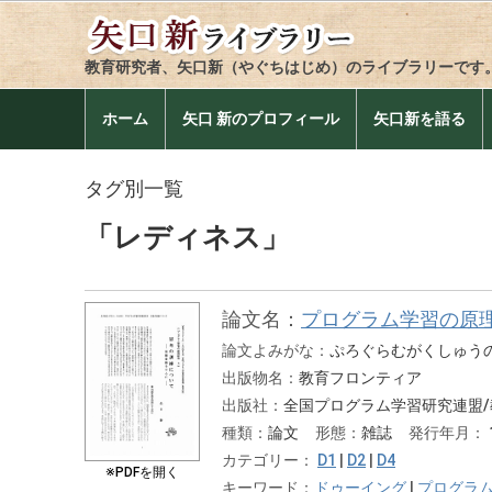
教育研究者、矢口新（やぐちはじめ）のライブラリーです
ホーム
矢口 新のプロフィール
矢口新を語る
タグ別一覧
「レディネス」
論文名：
プログラム学習の原
論文よみがな：
ぷろぐらむがくしゅう
出版物名：
教育フロンティア
出版社：
全国プログラム学習研究連盟/
種類：
論文
形態：
雑誌
発行年月：
カテゴリー：
D1
|
D2
|
D4
※PDFを開く
キーワード：
ドゥーイング
|
プログラ