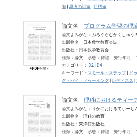
識
|
思考の訓練
|
目標値
論文名：
プログラム学習の理
論文よみがな：
ぷろぐらむがくしゅう
出版物名：
日本数学教育会誌
出版社：
日本数学教育会
種類：
論文
形態：
雑誌
発行年月：
カテゴリー：
D2
|
D4
※PDFを開く
キーワード：
スモール・ステップ
|
ド
グ・バイ・ドゥーイング
|
レディネス
|
論文名：
理科におけるティー
論文よみがな：
りかにおけるてぃーち
出版物名：
理科の教育
出版社：
東洋館出版社
種類：
論文
形態：
雑誌
発行年月：