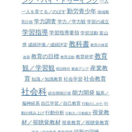
ング・バイ・ドゥーイング
一人
勤労青少年
一人を育てる／のばす
地域教
学力調査
学力／学力観
学習の成立
育計画
学習指導
学習指導要領
学習活動
富山
教科書
県
成績評価／成績評定
教育の体質
教育
教育の目標
教育研究
改善
教育活動
観／学習観
産業教
明治時代
東南アジア
育
社会教育
社会学習
知識／知識教育
社会科
能力開発
脳系／
総合開発計画
脳神経系
自己学習／自己教育
行
行動のしかた
視覚教
行動分析
動の積み上げ
行動力／行動能力
材／視聴覚教材
視覚教育／視聴覚教育
頭脳の訓練