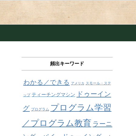
頻出キーワード
わかる／できる
スモール・ステ
アメリカ
ドゥーイン
ティーチングマシン
ップ
プログラム学習
グ
プログラム
／プログラム教育
ラーニ