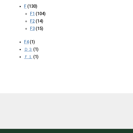
F
(130)
F1
(104)
F2
(14)
F3
(15)
F4
(1)
Ｄ３
(1)
Ｆ１
(1)