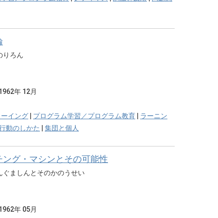
論
のりろん
1962年 12月
ゥーイング
|
プログラム学習／プログラム教育
|
ラーニン
行動のしかた
|
集団と個人
チング・マシンとその可能性
んぐましんとそのかのうせい
1962年 05月