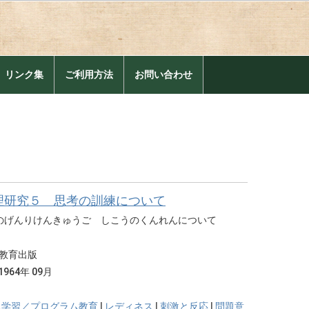
。
リンク集
ご利用方法
お問い合わせ
理研究５ 思考の訓練について
のげんりけんきゅうご しこうのくんれんについて
教育出版
1964年 09月
ム学習／プログラム教育
|
レディネス
|
刺激と反応
|
問題意