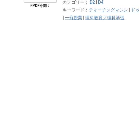
カテゴリー：
D2
|
D4
※PDFを開く
キーワード：
ティーチングマシン
|
ド
|
一斉授業
|
理科教育／理科学習