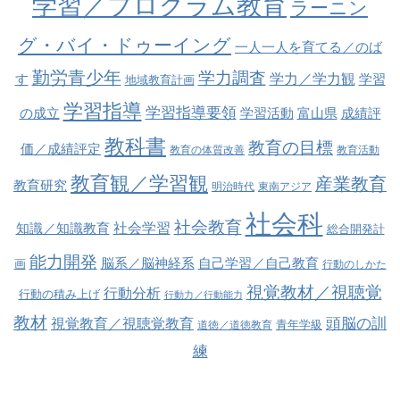
学習／プログラム教育
ラーニン
グ・バイ・ドゥーイング
一人一人を育てる／のば
勤労青少年
学力調査
学力／学力観
す
学習
地域教育計画
学習指導
学習指導要領
の成立
学習活動
富山県
成績評
教科書
教育の目標
価／成績評定
教育の体質改善
教育活動
教育観／学習観
産業教育
教育研究
明治時代
東南アジア
社会科
社会教育
社会学習
知識／知識教育
総合開発計
能力開発
脳系／脳神経系
自己学習／自己教育
画
行動のしかた
視覚教材／視聴覚
行動分析
行動の積み上げ
行動力／行動能力
教材
視覚教育／視聴覚教育
頭脳の訓
青年学級
道徳／道徳教育
練