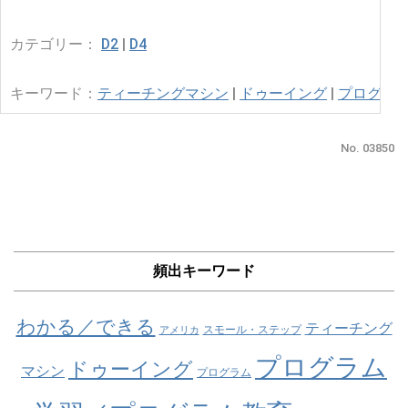
カテゴリー：
D2
|
D4
キーワード：
ティーチングマシン
|
ドゥーイング
|
プログラ
No. 03850
頻出キーワード
わかる／できる
ティーチング
スモール・ステップ
アメリカ
プログラム
ドゥーイング
マシン
プログラム