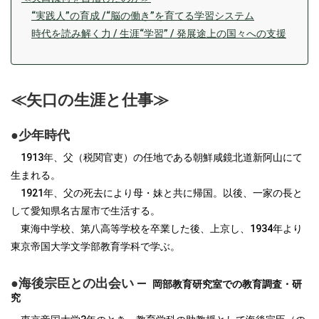
“実践人”の育成 /“脳の働き”を育てる学習システム
時代を読み解く力 / 生涯“学習” / 発展途上の国々への支援
≪矢口の生涯と仕事≫
●少年時代
1913年、父（税関官吏）の任地である朝鮮咸鏡北道新阿山にて
生まれる。
1921年、父の死去により母・妹と共に帰国。以後、一家の長と
して愛知県名古屋市で生活する。
東海中学校、第八高等学校を卒業した後、上京し、1934年より
東京帝国大学文学部教育学科で学ぶ。
●海後宗臣との出会い ―
岡部教育研究室での教育調査・研
究