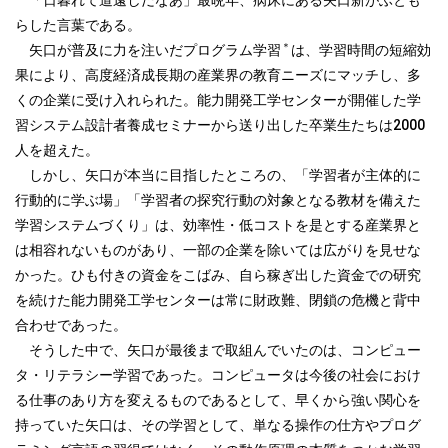
「日暮れて道遠しだなあ」最晩年、病床にある矢口新がふとも
らした言葉である。
＊
矢口が普及に力を注いだプログラム学習
は、学習時間の短縮効
果により、高度経済成長期の産業界の教育ニーズにマッチし、多
くの企業に受け入れられた。能力開発工学センターが開催した学
習システム設計者養成セミナーから送り出した卒業生たちは2000
人を超えた。
しかし、矢口が本当に目指したところの、「学習者が主体的に
行動的に学ぶ場」「学習者の探究行動の対象となる教材を備えた
学習システムづくり」は、効率性・低コストを是とする産業界と
は相容れないものがあり、一部の企業を除いては広がりを見せな
かった。ひも付きの資金をこばみ、自ら稼ぎ出した資金での研究
を続けた能力開発工学センターは常に財政難、閉鎖の危機と背中
合わせであった。
そうした中で、矢口が最後まで取組んでいたのは、コンピュー
タ・リテラシー学習であった。コンピュータは今後の社会におけ
る仕事のあり方を変えるものであるとして、早くから強い関心を
持っていた矢口は、その学習として、単なる操作の仕方やプログ