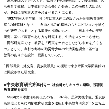
東京帝国大学3年のとき、教育学科の助教授として海後宗臣（の
ち教育学教授、日本教育学会会長）が赴任。この海後との出会い
が、矢口に研究者の道を歩ませることになる。
1937年同大学卒業、同じ年に東大内に創設された岡部教育研究
＊
室
の研究員となり、「自由と批判的精神のもとにビジョンを描く
のが研究である」とする海後の指導のもとに、「日本社会の実態
研究に基いて教育のあり方を研究する」生活をスタートさせた。
岡部研究室では、教育を「現実を土台としながら未来を招くも
の」として、農村や都市の勤労青少年の生活実態調査に基づき、
教育のあり方を設計・提案していった。
＊
岡部長景（外交官、貴族院議員）の援助で東京帝国大学図書館内
に開設された研究室。
●中央教育研究所時代 ―
社会科カリキュラム運動、視聴覚
教育運動を牽引
5年間の軍隊生活を終えたのち、1946年、恩師海後宗臣、盟友飯
＊
島篤信とともに岡部教育研究室を改組し中央教育研究所
を立ち上