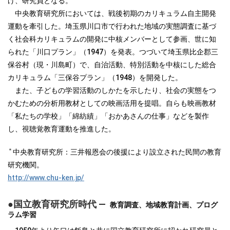
げ、研究員となる。
中央教育研究所においては、戦後初期のカリキュラム自主開発
運動を牽引した。埼玉県川口市で行われた地域の実態調査に基づ
く社会科カリキュラムの開発に中核メンバーとして参画、世に知
られた「川口プラン」（1947）を発表。つづいて埼玉県比企郡三
保谷村（現・川島町）で、自治活動、特別活動を中核にした総合
カリキュラム「三保谷プラン」（1948）を開発した。
また、子どもの学習活動のしかたを示したり、社会の実態をつ
かむための分析用教材としての映画活用を提唱。自らも映画教材
「私たちの学校」「綿紡績」「おかあさんの仕事」などを製作
し、視聴覚教育運動を推進した。
＊
中央教育研究所：三井報恩会の後援により設立された民間の教育
研究機関。
http://www.chu-ken.jp/
●国立教育研究所時代 ―
教育調査、地域教育計画、プログ
ラム学習