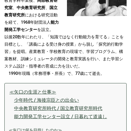
教育学科卒業後、
岡部教育研
究室
、
中央教育研究所
、
国立
教育研究所
における研究活動
を経て、1968年財団法人
能力
開発工学センター
を設立。
以後20数年にわたり、「知識ではなく行動能力を育てる」ことを
目標とし、「講義による受け身の授業」から脱し「探究的行動学
習」を提唱。産業教育・学校教育の現場で、学習プログラム、構
案教材、訓練シミュレータの開発と教育実践を行い、また学習シ
ステム設計・指導者の育成に力を注いだ。
1990年現職（常務理事・所長）で、77歳にて逝去。
≪矢口の生涯と仕事≫
少年時代 / 海後宗臣との出会い
中央教育研究所時代 / 国立教育研究所時代
能力開発工学センター設立 / 日暮れて道遠し
≪矢口は何を目指したのか≫