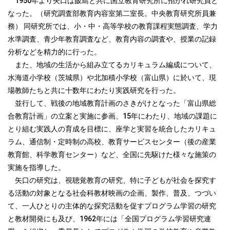
1950年より矢口は飯島と共に国立教育研究所に招かれ研究員と
なった。（研究調査部教育内容室第二室長。中央教育研究所員兼
務） 同研究所では、小・中・高等学校の教育課程実態調査、学力
水準調査、青少年教育調査など、教育内容の調査や、授業の記録
分析などを精力的に行った。
また、地域の生活から組み立てるカリキュラム編成について、
水海道小学校（茨城県）や北加積小学校（富山県）に於いて、現
場教師たちと共に十数年にわたり実践研究を行った。
並行して、戦後の地域教育計画のさきがけとなった「富山県総
合教育計画」の立案と実施に参画、15年にわたり、地域の課題に
とり組む実践人の育成を目標に、座学と実習を統合したカリキュ
ラム、通信制・定時制の高校、教育サービスセンター（後の産業
教育館、科学教育センター）など、全国に先駆けた様々な施策の
実施を指導した。
矢口の研究は、視聴覚教育の研究、特に子どもが社会を探究す
る活動の対象となる社会科教材映画の企画、製作、普及、つづい
て、一人ひとりの主体的な探究活動を促すプログラム学習の研究
と教材開発にも及び、1962年には「全国プログラム学習研究連