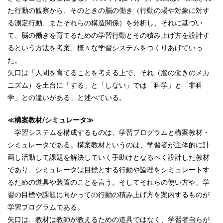
た行動の観察から、そのときの脳の働き（行動の場や対象に対す
る測定行動、またそれらの構造関係）を分析し、それに基づい
て、脳の働きを育てるための学習行動とその積み上げ方を設計す
るという方法を考案、様々な学習システムをつくりあげていっ
た。
矢口は「人間を育てることを考える上で、それ（脳の働きのメカ
ニズム）を土台に「する」と「しない」では「科学」と「非科
学」との違いがある」と述べている。
≪構案教材/シミュレータ≫
学習システムを構成するものは、学習プログラムと構案教材・
シミュレータである。構案教材というのは、学習者が主体的に計
画し活動して課題を解決していく手助けとなるべく設計した教材
であり、シミュレータは目標とする行動や論理をシミュレートす
るための道具や装置のことを言う。そしてそれらの使い方や、学
習の目標や課題に向かっての行動の積み上げ方を案内するものが
学習プログラムである。
矢口は、教材は教師が教えるための道具ではなく、学習者自らが