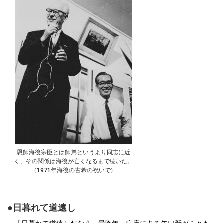
恩師海後宗臣とは師弟というより同志に近
く、その関係は海後が亡くなるまで続いた。
（1971年海後の古希の祝いで）
●日暮れて道遠し