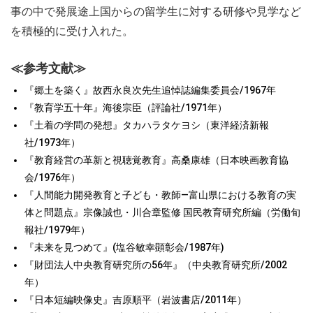
事の中で発展途上国からの留学生に対する研修や見学など
を積極的に受け入れた。
≪参考文献≫
『郷土を築く』故西永良次先生追悼誌編集委員会/1967年
『教育学五十年』海後宗臣（評論社/1971年）
『土着の学問の発想』タカハラタケヨシ（東洋経済新報
社/1973年）
『教育経営の革新と視聴覚教育』高桑康雄（日本映画教育協
会/1976年）
『人間能力開発教育と子ども・教師―富山県における教育の実
体と問題点』宗像誠也・川合章監修 国民教育研究所編（労働旬
報社/1979年）
『未来を見つめて』(塩谷敏幸顕彰会/1987年)
『財団法人中央教育研究所の56年』（中央教育研究所/2002
年）
『日本短編映像史』吉原順平（岩波書店/2011年）