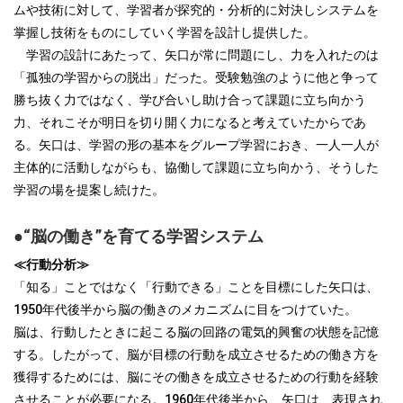
ムや技術に対して、学習者が探究的・分析的に対決しシステムを
掌握し技術をものにしていく学習を設計し提供した。
学習の設計にあたって、矢口が常に問題にし、力を入れたのは
「孤独の学習からの脱出」だった。受験勉強のように他と争って
勝ち抜く力ではなく、学び合いし助け合って課題に立ち向かう
力、それこそが明日を切り開く力になると考えていたからであ
る。矢口は、学習の形の基本をグループ学習におき、一人一人が
主体的に活動しながらも、協働して課題に立ち向かう、そうした
学習の場を提案し続けた。
●“脳の働き”を育てる学習システム
≪行動分析≫
「知る」ことではなく「行動できる」ことを目標にした矢口は、
1950年代後半から脳の働きのメカニズムに目をつけていた。
脳は、行動したときに起こる脳の回路の電気的興奮の状態を記憶
する。したがって、脳が目標の行動を成立させるための働き方を
獲得するためには、脳にその働きを成立させるための行動を経験
させることが必要になる。1960年代後半から、矢口は、表現され