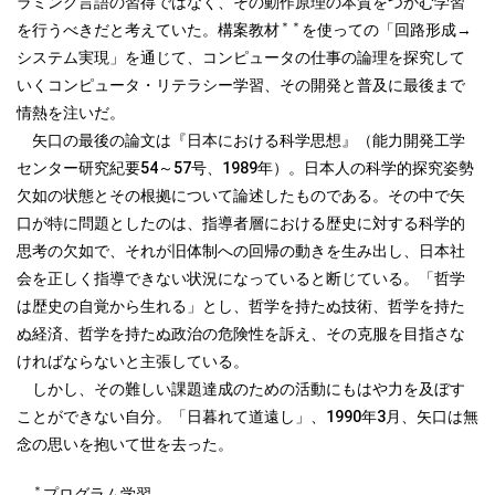
ラミング言語の習得ではなく、その動作原理の本質をつかむ学習
＊＊
を行うべきだと考えていた。構案教材
を使っての「回路形成→
システム実現」を通じて、コンピュータの仕事の論理を探究して
いくコンピュータ・リテラシー学習、その開発と普及に最後まで
情熱を注いだ。
矢口の最後の論文は『日本における科学思想』（能力開発工学
センター研究紀要54～57号、1989年）。日本人の科学的探究姿勢
欠如の状態とその根拠について論述したものである。その中で矢
口が特に問題としたのは、指導者層における歴史に対する科学的
思考の欠如で、それが旧体制への回帰の動きを生み出し、日本社
会を正しく指導できない状況になっていると断じている。「哲学
は歴史の自覚から生れる」とし、哲学を持たぬ技術、哲学を持た
ぬ経済、哲学を持たぬ政治の危険性を訴え、その克服を目指さな
ければならないと主張している。
しかし、その難しい課題達成のための活動にもはや力を及ぼす
ことができない自分。「日暮れて道遠し」、1990年3月、矢口は無
念の思いを抱いて世を去った。
＊
プログラム学習