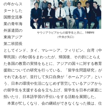
の年からス
タートした
国際交流事
業の青年海
外派遣団の
サウジアラビアからの留学生と共に。1989年
東南アジア
（中央が矢口）
第二班団長
としてインド、タイ、マレーシア、フィリピン、台湾（中
華民国）の5か国をまわったが、帰国後、その折にとらえ
た各国の教育の実情をもとに、アジアの国々に対する教育
援助についての研究を行っている。「留学生問題研究」が
それであるが、並行して矢口自身が「ホームアジア」とい
う、日本の環境や生活になじめず苦労しているアジアから
の留学生を支援する会を立ち上げ、留学生を日本の家庭に
招いたり、日本語学習の手伝いをする活動を展開した。
本業が忙しくなり、会の継続ができなくなった後は、仕