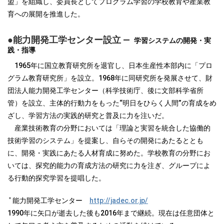
盟」を組織し、委員長としてプログラム学習の学校教育や産業教
育への展開を推進した。
●能力開発工学センター設立 ―
学習システムの開発・実
践・指導
1965年に国立教育研究所を退官し、日本生産性本部内に「プロ
グラム教育研究所」を設立。1968年に同研究所を発展させて、財
団法人能力開発工学センター（科学技術庁、後に文部科学省所
管）を設立、主体的行動力をもった“明日をひらく人間”の育成をめ
ざし、学習方法の実践的研究と普及に力を注いだ。
産業技術教育の分野においては「理論と実習を統合した協働的
技術学習のシステム」を提案し、自らその開発にあたるととも
に、開発・実践にあたる人材育成に努めた。学校教育の分野にお
いては、探究的能力の育成方法の研究に力を注ぎ、グループによ
る行動的探究学習を提唱した。
＊
能力開発工学センター
http://jadec.or.jp/
1990年に矢口が逝去した後も2016年まで継続。現在は任意団体と