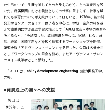
た生活の中で、生涯を通じて自分自身をみがくことの重要性を説
いた。所属機関における義務としての仕事に留まらず、仕事を離
れても教育について考え続けていってほしいと、1978年、能力開
発工学センターのセミナー修了者を中心に、学校・企業の枠を越
えて協働的に学ぶ生涯学習の場として「ADE研究会～本物の教育を
＊
考える会～」
を結成した。教育問題を中心に、家庭、社会、政
治、経済、国際問題などを広く探究するワークショップを開催。
研究会報「アドヴァンス・サロン」を発行した。矢口は名誉会長
としてワークショップの司会を務め、またアドヴァンス・サロン
のメイン執筆者として活動した。
＊
ＡＤＥは、ability development engineering（能力開発工学）
の略。
●発展途上の国々への支援
矢口は
1959年、こ