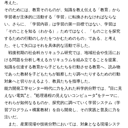
考えた。
そのためには、教育そのものが、知識を教え伝える「教育」から
学習者が主体的に活動する「学習」に転換されなければならな
い。さらに、「学習内容」は学習の第一目標ではない、学習は
「そのことを知る（わかる）」ためではなく、「ものごとを探究
するための行動のしかたをつかむためのもの」である、と考え
た。そして矢口はそれを具体的な活動で示した。
戦後初期の社会科カリキュラム研究では、地域社会や生活にお
ける問題を分析し考えるカリキュラムを組み立てることを提案、
知識を伝達する教育から子どもたちを行動させる教育へ、読み物
であった教材を子どもたちが観察したり調べたりするための行動
対象へと切りかえるよう、教員たちを指導した。
能力開発工学センター時代に力を入れた科学的分野では、“目に見
えない電気”と、“処理過程の見えないコンピュータ”をテーマに、
それらが如何なるものか、探究的に調べていく学習システム（学
習プログラム＋構案教材）を自ら開発し、その実践と普及に力を
注いだ。
また、産業現場や技術分野においては、対象となる現場システ