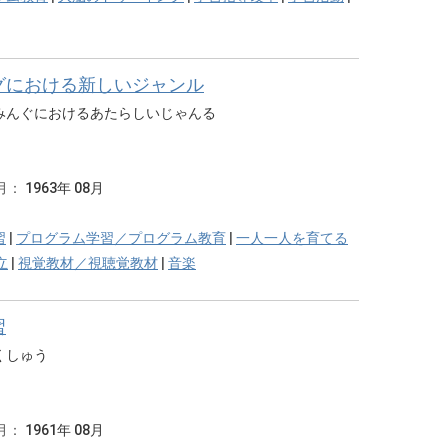
グにおける新しいジャンル
みんぐにおけるあたらしいじゃんる
月：
1963年 08月
習
|
プログラム学習／プログラム教育
|
一人一人を育てる
立
|
視覚教材／視聴覚教材
|
音楽
習
くしゅう
月：
1961年 08月