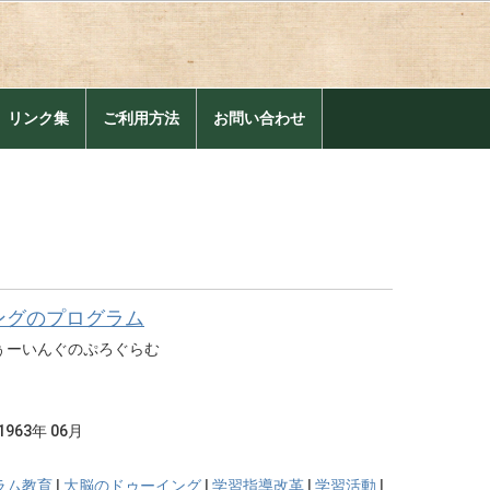
。
リンク集
ご利用方法
お問い合わせ
ングのプログラム
ぅーいんぐのぷろぐらむ
1963年 06月
ラム教育
|
大脳のドゥーイング
|
学習指導改革
|
学習活動
|