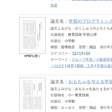
音楽
論文名：
学習のプログラミン
論文よみがな：
がくしゅうのぷろぐら
出版物名：
教育技術 学習心理
出版社：
小学館
種類：
指導助言
形態：
雑誌
発行年
カテゴリー：
C2
|
C4
|
D4
※PDFを開く
キーワード：
グループ学習／小集団学
／のばす
|
体育
|
図画・工作
|
学習の成
論文名：
おもちゃを与える学
論文よみがな：
おもちゃをあたえるが
出版物名：
小一教育技術
出版社：
小学館
種類：
エッセイ
形態：
雑誌
発行年