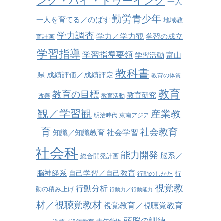
ング・バイ・ドゥーイング
一人
勤労青少年
一人を育てる／のばす
地域教
学力調査
学力／学力観
学習の成立
育計画
学習指導
学習指導要領
学習活動
富山
教科書
県
成績評価／成績評定
教育の体質
教育
教育の目標
教育研究
改善
教育活動
観／学習観
産業教
明治時代
東南アジア
育
社会教育
社会学習
知識／知識教育
社会科
能力開発
脳系／
総合開発計画
脳神経系
自己学習／自己教育
行
行動のしかた
視覚教
行動分析
動の積み上げ
行動力／行動能力
材／視聴覚教材
視覚教育／視聴覚教育
頭脳の訓練