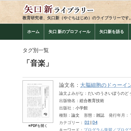
教育研究者、矢口新（やぐちはじめ）のライブラリーです
ホーム
矢口 新のプロフィール
矢口新を語る
タグ別一覧
「音楽」
論文名：
大脳細胞のドゥーイ
論文よみがな：
だいのうさいぼうのど
出版物名：
総合教育技術
出版社：
小学館
種類：
論文
形態：
雑誌
発行年月：
カテゴリー：
D2
|
D4
※PDFを開く
キーワード：
プログラム学習／プログ