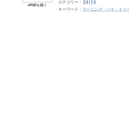
カテゴリー：
D4
|
F4
※PDFを開く
キーワード：
ラーニング・バイ・ドゥ