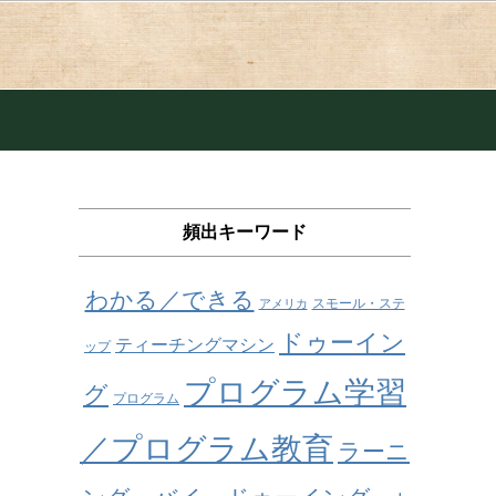
頻出キーワード
わかる／できる
スモール・ステ
アメリカ
ドゥーイン
ティーチングマシン
ップ
プログラム学習
グ
プログラム
／プログラム教育
ラーニ