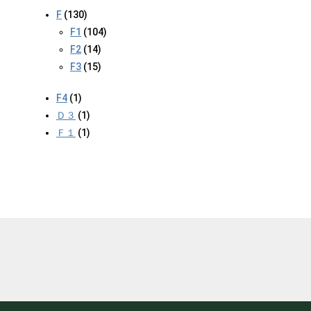
F
(130)
F1
(104)
F2
(14)
F3
(15)
F4
(1)
Ｄ３
(1)
Ｆ１
(1)