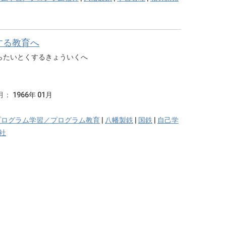
する教育へ
らたいとくするきょういくへ
月：
1966年 01月
プログラム学習／プログラム教育
|
八幡製鉄
|
国鉄
|
自己学
社