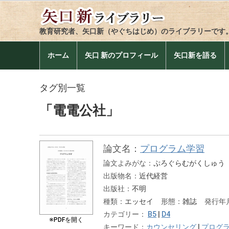
教育研究者、矢口新（やぐちはじめ）のライブラリーです
ホーム
矢口 新のプロフィール
矢口新を語る
タグ別一覧
「電電公社」
論文名：
プログラム学習
論文よみがな：
ぷろぐらむがくしゅう
出版物名：
近代経営
出版社：
不明
種類：
エッセイ
形態：
雑誌
発行年
カテゴリー：
B5
|
D4
※PDFを開く
キーワード：
カウンセリング
|
プログ