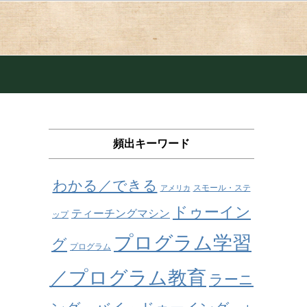
頻出キーワード
わかる／できる
スモール・ステ
アメリカ
ドゥーイン
ティーチングマシン
ップ
プログラム学習
グ
プログラム
／プログラム教育
ラーニ