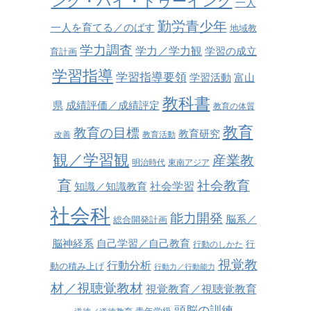
ング・バイ・ドゥーイング
一人
勤労青少年
一人を育てる／のばす
地域教
学力調査
学力／学力観
学習の成立
育計画
学習指導
学習指導要領
学習活動
富山
教科書
県
成績評価／成績評定
教育の体質
教育
教育の目標
教育研究
改善
教育活動
観／学習観
産業教
明治時代
東南アジア
育
社会教育
社会学習
知識／知識教育
社会科
能力開発
脳系／
総合開発計画
脳神経系
自己学習／自己教育
行
行動のしかた
視覚教
行動分析
動の積み上げ
行動力／行動能力
材／視聴覚教材
視覚教育／視聴覚教育
頭脳の訓練