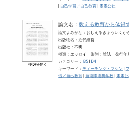
|
自己学習／自己教育
|
電電公社
論文名：
教える教育から体得
論文よみがな：
おしえるきょういくか
出版物名：
近代経営
出版社：
不明
種類：
エッセイ
形態：
雑誌
発行年
カテゴリー：
B5
|
D4
※PDFを開く
キーワード：
ティーチング・マシン
|
習／自己教育
|
自衛隊術科学校
|
電電公