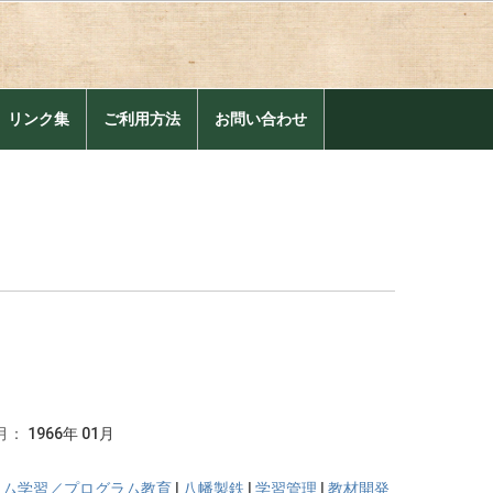
。
リンク集
ご利用方法
お問い合わせ
月：
1966年 01月
ラム学習／プログラム教育
|
八幡製鉄
|
学習管理
|
教材開発