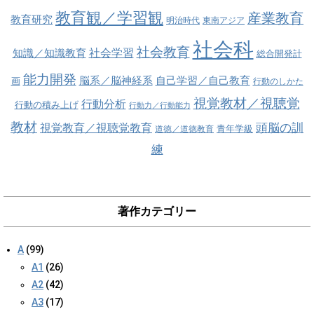
教育観／学習観
産業教育
教育研究
明治時代
東南アジア
社会科
社会教育
社会学習
知識／知識教育
総合開発計
能力開発
脳系／脳神経系
自己学習／自己教育
画
行動のしかた
視覚教材／視聴覚
行動分析
行動の積み上げ
行動力／行動能力
教材
視覚教育／視聴覚教育
頭脳の訓
青年学級
道徳／道徳教育
練
著作カテゴリー
A
(99)
A1
(26)
A2
(42)
A3
(17)