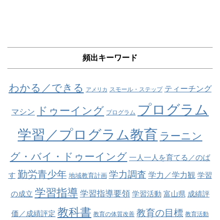
頻出キーワード
わかる／できる
ティーチング
スモール・ステップ
アメリカ
プログラム
ドゥーイング
マシン
プログラム
学習／プログラム教育
ラーニン
グ・バイ・ドゥーイング
一人一人を育てる／のば
勤労青少年
学力調査
学力／学力観
す
学習
地域教育計画
学習指導
学習指導要領
の成立
学習活動
富山県
成績評
教科書
教育の目標
価／成績評定
教育の体質改善
教育活動