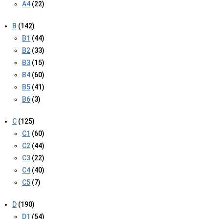
A4
(22)
B
(142)
B1
(44)
B2
(33)
B3
(15)
B4
(60)
B5
(41)
B6
(3)
C
(125)
C1
(60)
C2
(44)
C3
(22)
C4
(40)
C5
(7)
D
(190)
D1
(54)