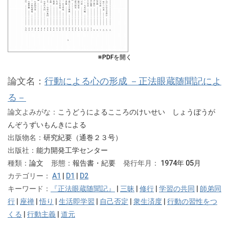
※PDFを開く
論文名：
行動による心の形成 －正法眼蔵随聞記によ
る－
論文よみがな：
こうどうによるこころのけいせい しょうぼうが
んぞうずいもんきによる
出版物名：
研究紀要（通巻２３号）
出版社：
能力開発工学センター
種類：
論文
形態：
報告書・紀要
発行年月：
1974年 05月
カテゴリー：
A1
|
D1
|
D2
キーワード：
『正法眼蔵随聞記』
|
三昧
|
修行
|
学習の共同
|
師弟同
行
|
座禅
|
悟り
|
生活即学習
|
自己否定
|
衆生済度
|
行動の習性をつ
くる
|
行動主義
|
道元