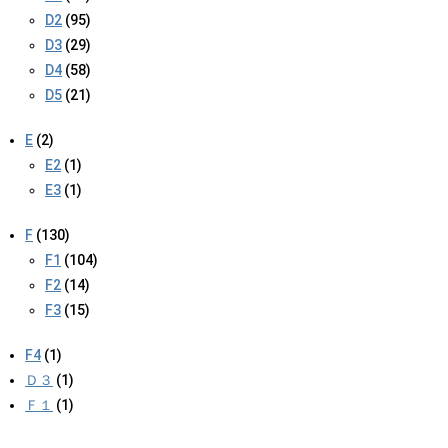
D2
(95)
D3
(29)
D4
(58)
D5
(21)
E
(2)
E2
(1)
E3
(1)
F
(130)
F1
(104)
F2
(14)
F3
(15)
F4
(1)
Ｄ３
(1)
Ｆ１
(1)