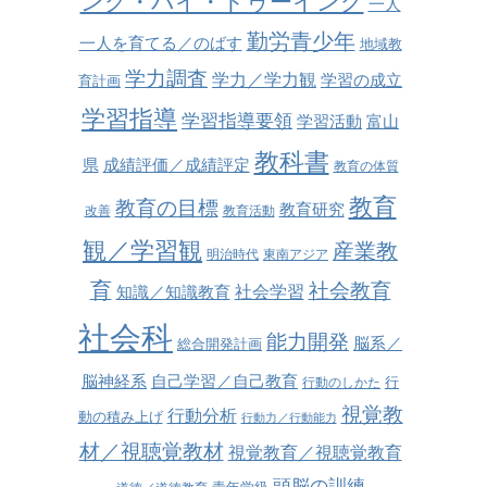
ング・バイ・ドゥーイング
一人
勤労青少年
一人を育てる／のばす
地域教
学力調査
学力／学力観
学習の成立
育計画
学習指導
学習指導要領
学習活動
富山
教科書
県
成績評価／成績評定
教育の体質
教育
教育の目標
教育研究
改善
教育活動
観／学習観
産業教
明治時代
東南アジア
育
社会教育
社会学習
知識／知識教育
社会科
能力開発
脳系／
総合開発計画
脳神経系
自己学習／自己教育
行
行動のしかた
視覚教
行動分析
動の積み上げ
行動力／行動能力
材／視聴覚教材
視覚教育／視聴覚教育
頭脳の訓練