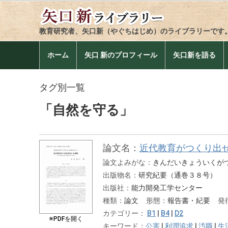
教育研究者、矢口新（やぐちはじめ）のライブラリーです
ホーム
矢口 新のプロフィール
矢口新を語る
タグ別一覧
「自然を守る」
論文名：
近代教育がつくり出
論文よみがな：
きんだいきょういくが
出版物名：
研究紀要（通巻３８号）
出版社：
能力開発工学センター
種類：
論文
形態：
報告書・紀要
発
カテゴリー：
B1
|
B4
|
D2
※PDFを開く
キーワード：
公害
|
利潤追求
|
汚職
|
生