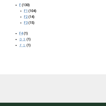
F
(130)
F1
(104)
F2
(14)
F3
(15)
F4
(1)
Ｄ３
(1)
Ｆ１
(1)