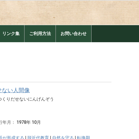
。
リンク集
ご利用方法
お問い合わせ
せない人間像
つくりだせないにんげんぞう
行年月：
1978年 10月
活が形成する
|
脱近代教育
|
自然を守る
|
転換期