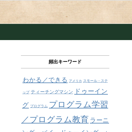
頻出キーワード
わかる／できる
スモール・ステ
アメリカ
ドゥーイン
ティーチングマシン
ップ
プログラム学習
グ
プログラム
／プログラム教育
ラーニ