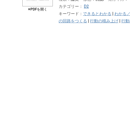
カテゴリー：
D2
※PDFを開く
キーワード：
できるとわかる
|
わかる
の回路をつくる
|
行動の積み上げ
|
行動