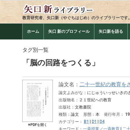
教育研究者、矢口新（やぐちはじめ）のライブラリーです
ホーム
矢口 新のプロフィール
矢口新を語る
タグ別一覧
「脳の回路をつくる」
論文名：
二十一世紀の教育を
論文よみがな：
にじゅういっせいきの
出版物名：
２１世紀への教育
出版社：
文教書院
種類：
論文
形態：
本
発行年月：
1
カテゴリー：
B1
|
D1
|
D4
※PDFを開く
キーワード：
一斉授業／一斉教育
|
二