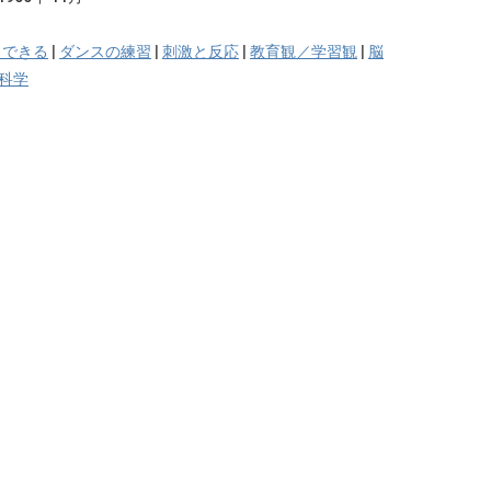
／できる
|
ダンスの練習
|
刺激と反応
|
教育観／学習観
|
脳
科学