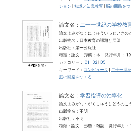
ション
|
知識／知識教育
|
脳の回路をつ
論文名：
二十一世紀の学校教
論文よみがな：
にじゅういっせいきの
出版物名：
日本教育の課題と展望
出版社：
第一公報社
種類：
論文
形態：
本
発行年月：
1
カテゴリー：
C1
|
D2
|
D5
※PDFを開く
キーワード：
コンピュータ
|
二十一世
脳の回路をつくる
論文名：
学習指導の効率化
論文よみがな：
がくしゅうしどうのこ
出版物名：
不明
出版社：
不明
種類：
論文
形態：
雑誌
発行年月：