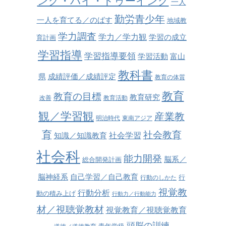
ング・バイ・ドゥーイング
一人
勤労青少年
一人を育てる／のばす
地域教
学力調査
学力／学力観
学習の成立
育計画
学習指導
学習指導要領
学習活動
富山
教科書
県
成績評価／成績評定
教育の体質
教育
教育の目標
教育研究
改善
教育活動
観／学習観
産業教
明治時代
東南アジア
育
社会教育
社会学習
知識／知識教育
社会科
能力開発
脳系／
総合開発計画
脳神経系
自己学習／自己教育
行
行動のしかた
視覚教
行動分析
動の積み上げ
行動力／行動能力
材／視聴覚教材
視覚教育／視聴覚教育
頭脳の訓練