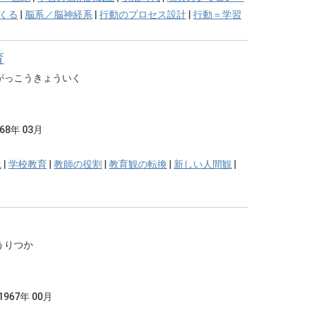
くる
|
脳系／脳神経系
|
行動のプロセス設計
|
行動＝学習
育
がっこうきょういく
968年 03月
紀
|
学校教育
|
教師の役割
|
教育観の転換
|
新しい人間観
|
うりつか
1967年 00月