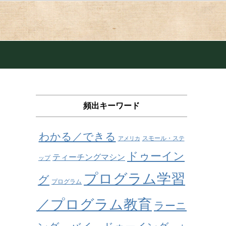
頻出キーワード
わかる／できる
スモール・ステ
アメリカ
ドゥーイン
ティーチングマシン
ップ
プログラム学習
グ
プログラム
／プログラム教育
ラーニ