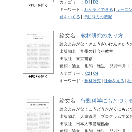
カテゴリー：
D1
|
D2
※PDFを開く
キーワード：
わかる／できる
|
ラーニ
路をつくる
|
行動能力の把握
論文名：
教材研究のあり方
論文よみがな：
きょうざいけんきゅう
出版物名：
九州の社会科教室
出版社：
東京書籍
種類：
論文
形態：
雑誌
発行年月：
カテゴリー：
C2
|
C4
※PDFを開く
キーワード：
教材研究
|
社会を見る
|
社
論文名：
行動科学にもとづく
論文よみがな：
こうどうかがくにもと
出版物名：
人事管理 プログラム学習
出版社：
日本人事管理協会
種類：
論文
形態：
雑誌
発行年月：