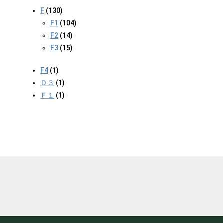
F
(130)
F1
(104)
F2
(14)
F3
(15)
F4
(1)
Ｄ３
(1)
Ｆ１
(1)