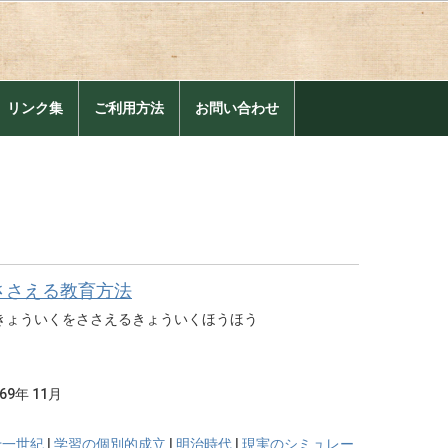
。
リンク集
ご利用方法
お問い合わせ
ささえる教育方法
きょういくをささえるきょういくほうほう
969年 11月
十一世紀
|
学習の個別的成立
|
明治時代
|
現実のシミュレー