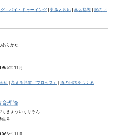
ング・バイ・ドゥーイング
|
刺激と反応
|
学習指導
|
脳の回
のありかた
1966年 11月
会科
|
考える筋道（プロセス）
|
脳の回路をつくる
教育理論
づくきょういくりろん
特集号
1966年 11月