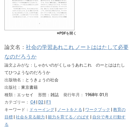
※PDFを開く
論文名：
社会の学習あれこれ ノートははたして必要
なのだろうか
論文よみがな：
しゃかいのがくしゅうあれこれ のーとははたし
てひつようなのだろうか
出版物名：
とうきょうの社会
出版社：
東京書籍
種類：
エッセイ
形態：
雑誌
発行年月：
1968年 01月
カテゴリー：
C4
|
D2
|
F1
キーワード：
ドゥーイング
|
ノートをとる
|
ワークブック
|
教育の
目標
|
社会を見る能力
|
能力を育てる／のばす
|
自分で考え行動す
る