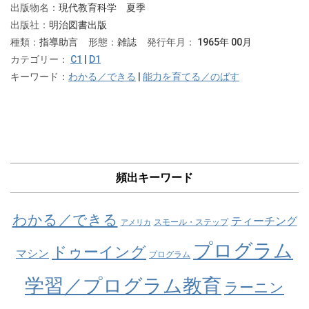
出版物名：
現代教育科学 夏季
出版社：
明治図書出版
種類：
指導助言
形態：
雑誌
発行年月：
1965年 00月
カテゴリー：
C1
|
D1
キーワード：
わかる／できる
|
能力を育てる／のばす
頻出キーワード
わかる／できる
ティーチング
スモール・ステップ
アメリカ
プログラム
ドゥーイング
マシン
プログラム
学習／プログラム教育
ラーニン