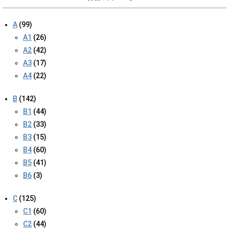
A
(99)
A1
(26)
A2
(42)
A3
(17)
A4
(22)
B
(142)
B1
(44)
B2
(33)
B3
(15)
B4
(60)
B5
(41)
B6
(3)
C
(125)
C1
(60)
C2
(44)