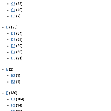
C3
(22)
C4
(40)
C5
(7)
D
(190)
D1
(54)
D2
(95)
D3
(29)
D4
(58)
D5
(21)
E
(2)
E2
(1)
E3
(1)
F
(130)
F1
(104)
F2
(14)