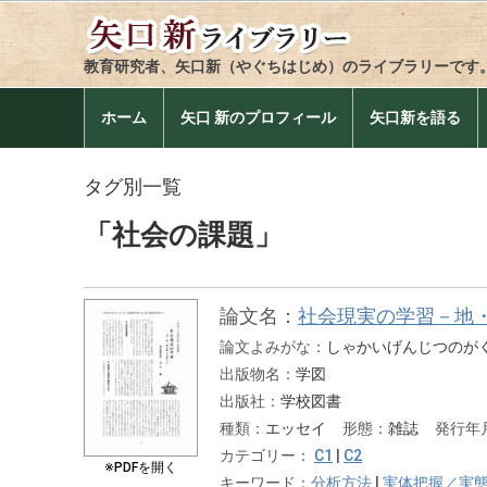
教育研究者、矢口新（やぐちはじめ）のライブラリーです
ホーム
矢口 新のプロフィール
矢口新を語る
タグ別一覧
「社会の課題」
論文名：
社会現実の学習－地
論文よみがな：
しゃかいげんじつのが
出版物名：
学図
出版社：
学校図書
種類：
エッセイ
形態：
雑誌
発行年
カテゴリー：
C1
|
C2
※PDFを開く
キーワード：
分析方法
|
実体把握／実