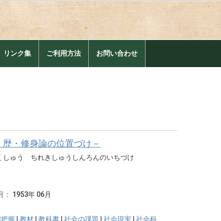
。
リンク集
ご利用方法
お問い合わせ
・歴・修身論の位置づけ－
くしゅう ちれきしゅうしんろんのいちづけ
月：
1953年 06月
態把握
|
教材
|
教科書
|
社会の課題
|
社会現実
|
社会科