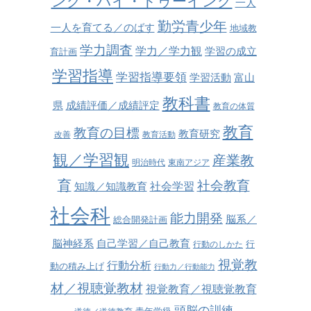
ング・バイ・ドゥーイング
一人
勤労青少年
一人を育てる／のばす
地域教
学力調査
学力／学力観
学習の成立
育計画
学習指導
学習指導要領
学習活動
富山
教科書
県
成績評価／成績評定
教育の体質
教育
教育の目標
教育研究
改善
教育活動
観／学習観
産業教
明治時代
東南アジア
育
社会教育
社会学習
知識／知識教育
社会科
能力開発
脳系／
総合開発計画
脳神経系
自己学習／自己教育
行
行動のしかた
視覚教
行動分析
動の積み上げ
行動力／行動能力
材／視聴覚教材
視覚教育／視聴覚教育
頭脳の訓練