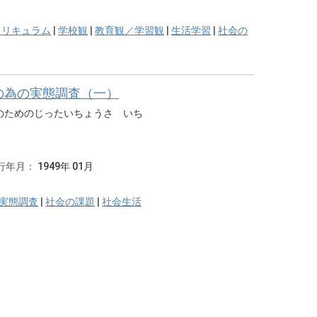
カリキュラム
|
学校観
|
教育観／学習観
|
生活学習
|
社会の
の為の実態調査（一）
のためのじったいちょうさ いち
行年月：
1949年 01月
実態調査
|
社会の課題
|
社会生活