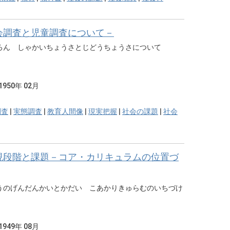
会調査と児童調査について－
ろん しゃかいちょうさとじどうちょうさについて
1950年 02月
調査
|
実態調査
|
教育人間像
|
現実把握
|
社会の課題
|
社会
現段階と課題－コア・カリキュラムの位置づ
うのげんだんかいとかだい こあかりきゅらむのいちづけ
1949年 08月