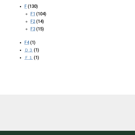
F
(130)
F1
(104)
F2
(14)
F3
(15)
F4
(1)
Ｄ３
(1)
Ｆ１
(1)