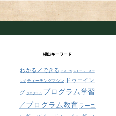
頻出キーワード
わかる／できる
スモール・ステ
アメリカ
ドゥーイン
ティーチングマシン
ップ
プログラム学習
グ
プログラム
／プログラム教育
ラーニ