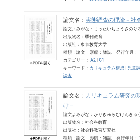
論文名：
実態調査の理論－社
論文よみがな：
じったいちょうさのり
出版物名：
季刊教育
出版社：
東京教育大学
種類：
論文
形態：
雑誌
発行年月：
カテゴリー：
A2
|
C1
※PDFを開く
キーワード：
カリキュラム構成
|
児童
調査
論文名：
カリキュラム研究の
け－
論文よみがな：
かりきゅらむけんきゅ
出版物名：
社会科教育
出版社：
社会科教育研究社
種類：
論文
形態：
雑誌
発行年月：
※PDFを開く