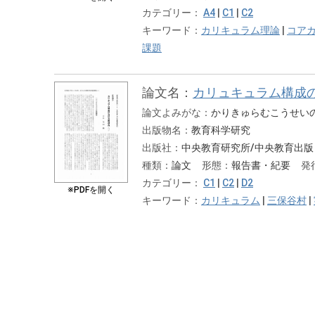
カテゴリー：
A4
|
C1
|
C2
キーワード：
カリキュラム理論
|
コア
課題
論文名：
カリュキュラム構成
論文よみがな：
かりきゅらむこうせい
出版物名：
教育科学研究
出版社：
中央教育研究所/中央教育出版
種類：
論文
形態：
報告書・紀要
発
カテゴリー：
C1
|
C2
|
D2
※PDFを開く
キーワード：
カリキュラム
|
三保谷村
|