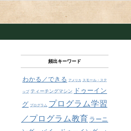
頻出キーワード
わかる／できる
スモール・ステ
アメリカ
ドゥーイン
ティーチングマシン
ップ
プログラム学習
グ
プログラム
／プログラム教育
ラーニ