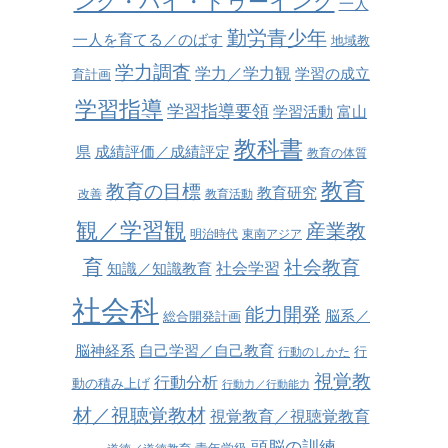
ング・バイ・ドゥーイング
一人
勤労青少年
一人を育てる／のばす
地域教
学力調査
学力／学力観
学習の成立
育計画
学習指導
学習指導要領
学習活動
富山
教科書
県
成績評価／成績評定
教育の体質
教育
教育の目標
教育研究
改善
教育活動
観／学習観
産業教
明治時代
東南アジア
育
社会教育
社会学習
知識／知識教育
社会科
能力開発
脳系／
総合開発計画
脳神経系
自己学習／自己教育
行
行動のしかた
視覚教
行動分析
動の積み上げ
行動力／行動能力
材／視聴覚教材
視覚教育／視聴覚教育
頭脳の訓練