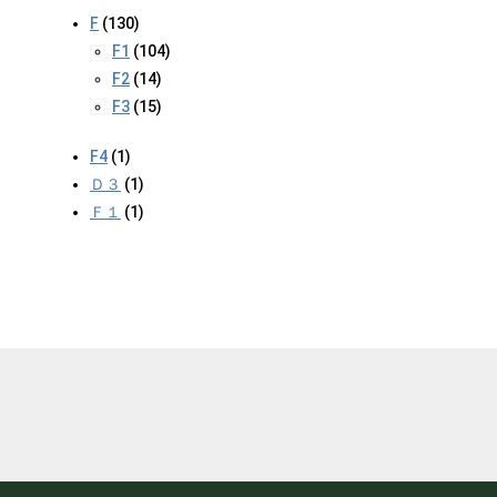
F
(130)
F1
(104)
F2
(14)
F3
(15)
F4
(1)
Ｄ３
(1)
Ｆ１
(1)