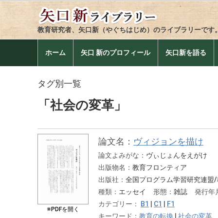
教育研究者、矢口新（やぐちはじめ）のライブラリーです
ホーム
矢口 新のプロフィール
矢口新を語る
タグ別一覧
「社会の変革」
論文名：
ヴィジョンを描け
論文よみがな：
ヴぃじょんをえがけ
出版物名：
教育フロンティア
出版社：
全国プログラム学習研究連盟/
種類：
エッセイ
形態：
雑誌
発行年
カテゴリー：
B1
|
C1
|
F1
※PDFを開く
キーワード：
教育の転換
|
社会の変革