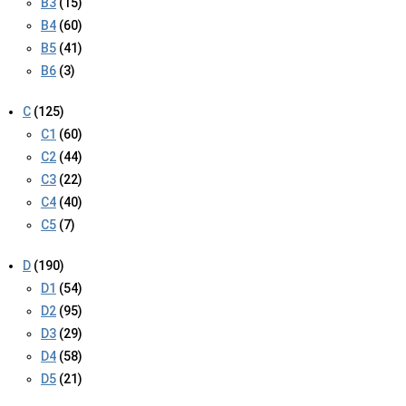
B3
(15)
B4
(60)
B5
(41)
B6
(3)
C
(125)
C1
(60)
C2
(44)
C3
(22)
C4
(40)
C5
(7)
D
(190)
D1
(54)
D2
(95)
D3
(29)
D4
(58)
D5
(21)