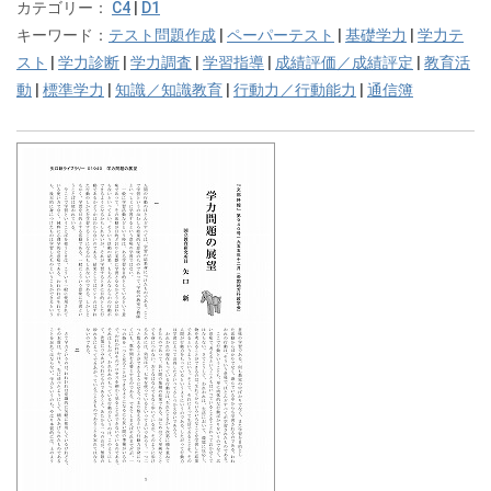
カテゴリー：
C4
|
D1
キーワード：
テスト問題作成
|
ペーパーテスト
|
基礎学力
|
学力テ
スト
|
学力診断
|
学力調査
|
学習指導
|
成績評価／成績評定
|
教育活
動
|
標準学力
|
知識／知識教育
|
行動力／行動能力
|
通信簿