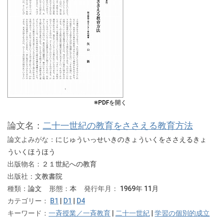
※PDFを開く
論文名：
二十一世紀の教育をささえる教育方法
論文よみがな：
にじゅういっせいきのきょういくをささえるきょ
ういくほうほう
出版物名：
２１世紀への教育
出版社：
文教書院
種類：
論文
形態：
本
発行年月：
1969年 11月
カテゴリー：
B1
|
D1
|
D4
キーワード：
一斉授業／一斉教育
|
二十一世紀
|
学習の個別的成立