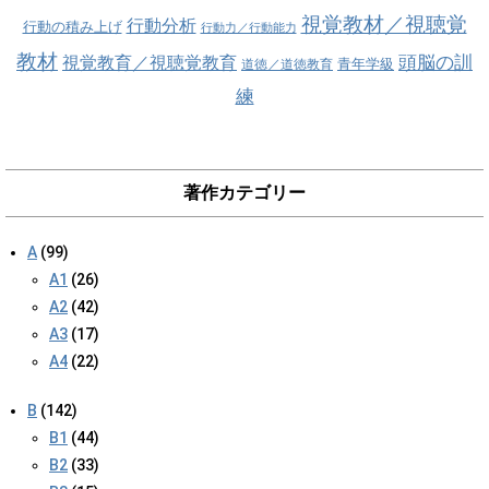
視覚教材／視聴覚
行動分析
行動の積み上げ
行動力／行動能力
教材
視覚教育／視聴覚教育
頭脳の訓
青年学級
道徳／道徳教育
練
著作カテゴリー
A
(99)
A1
(26)
A2
(42)
A3
(17)
A4
(22)
B
(142)
B1
(44)
B2
(33)