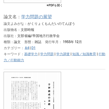
※PDFを開く
論文名：
学力問題の展望
論文よみがな：
がくりょくもんだいのてんぼう
出版物名：
文部時報
出版社：
文部省編/帝国地方行政学会
種類：
論文
形態：
雑誌
発行年月：
1955年 12月
カテゴリー：
A4
|
D1
キーワード：
基礎学力
|
学力問題
|
学力調査
|
知識／知識教育
|
行動
力／行動能力