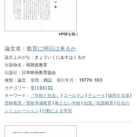
※PDFを開く
論文名：
教育に明日は来るか
論文よみがな：
きょういくにあすはくるか
出版物名：
視聴覚教育
出版社：
日本映画教育協会
種類：
論文
形態：
雑誌
発行年月：
1977年 10月
カテゴリー：
B1
|
B4
|
D2
キーワード：
『学校と社会』
|
コールマン
|
デューイ
|
協同する場
|
受験教育／受験準備教育
|
教えない学校
|
知識／知識教育
|
社会の
シミュレーション
|
行動による学習