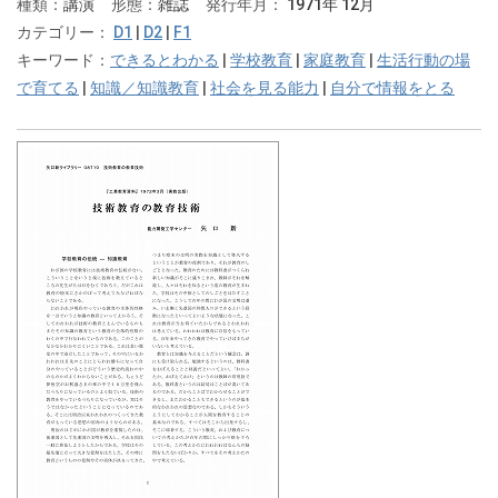
種類：
講演
形態：
雑誌
発行年月：
1971年 12月
カテゴリー：
D1
|
D2
|
F1
キーワード：
できるとわかる
|
学校教育
|
家庭教育
|
生活行動の場
で育てる
|
知識／知識教育
|
社会を見る能力
|
自分で情報をとる