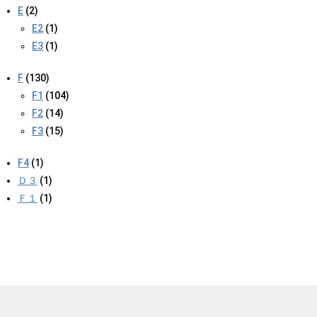
E
(2)
E2
(1)
E3
(1)
F
(130)
F1
(104)
F2
(14)
F3
(15)
F4
(1)
Ｄ３
(1)
Ｆ１
(1)