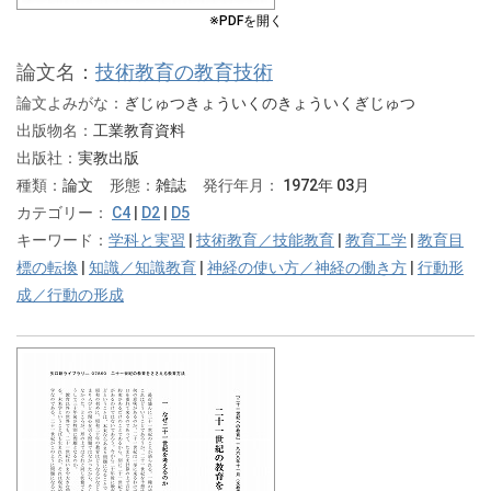
※PDFを開く
論文名：
技術教育の教育技術
論文よみがな：
ぎじゅつきょういくのきょういくぎじゅつ
出版物名：
工業教育資料
出版社：
実教出版
種類：
論文
形態：
雑誌
発行年月：
1972年 03月
カテゴリー：
C4
|
D2
|
D5
キーワード：
学科と実習
|
技術教育／技能教育
|
教育工学
|
教育目
標の転換
|
知識／知識教育
|
神経の使い方／神経の働き方
|
行動形
成／行動の形成