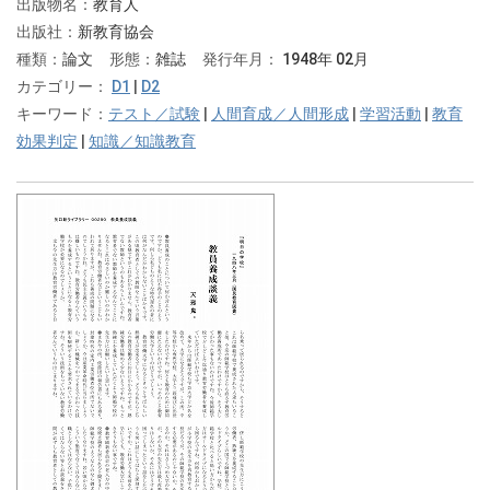
出版物名：
教育人
出版社：
新教育協会
種類：
論文
形態：
雑誌
発行年月：
1948年 02月
カテゴリー：
D1
|
D2
キーワード：
テスト／試験
|
人間育成／人間形成
|
学習活動
|
教育
効果判定
|
知識／知識教育