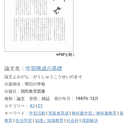
※PDFを開く
論文名：
学習構成の基礎
論文よみがな：
がくしゅうこうせいのきそ
出版物名：
明日の学校
出版社：
国民教育図書
種類：
論文
形態：
雑誌
発行年月：
1947年 12月
カテゴリー：
A1
|
C1
キーワード：
学習活動
|
実践者育成
|
教科書学習／教科書教育
|
新
教育
|
生活学習
|
知識／知識教育
|
社会科
|
課題解決