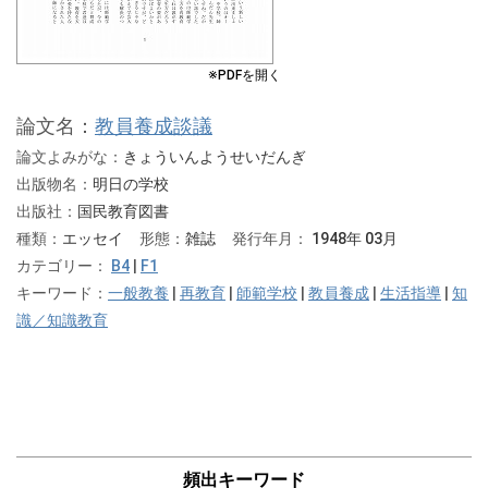
※PDFを開く
論文名：
教員養成談議
論文よみがな：
きょういんようせいだんぎ
出版物名：
明日の学校
出版社：
国民教育図書
種類：
エッセイ
形態：
雑誌
発行年月：
1948年 03月
カテゴリー：
B4
|
F1
キーワード：
一般教養
|
再教育
|
師範学校
|
教員養成
|
生活指導
|
知
識／知識教育
頻出キーワード