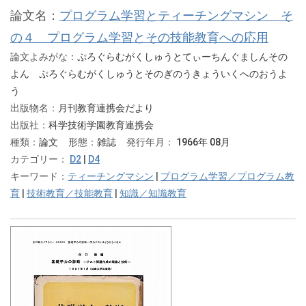
論文名：
プログラム学習とティーチングマシン そ
の４ プログラム学習とその技能教育への応用
論文よみがな：
ぷろぐらむがくしゅうとてぃーちんぐましんその
よん ぷろぐらむがくしゅうとそのぎのうきょういくへのおうよ
う
出版物名：
月刊教育連携会だより
出版社：
科学技術学園教育連携会
種類：
論文
形態：
雑誌
発行年月：
1966年 08月
カテゴリー：
D2
|
D4
キーワード：
ティーチングマシン
|
プログラム学習／プログラム教
育
|
技術教育／技能教育
|
知識／知識教育