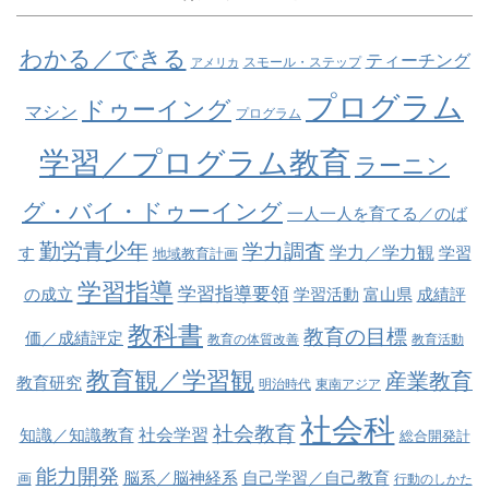
わかる／できる
ティーチング
スモール・ステップ
アメリカ
プログラム
ドゥーイング
マシン
プログラム
学習／プログラム教育
ラーニン
グ・バイ・ドゥーイング
一人一人を育てる／のば
勤労青少年
学力調査
学力／学力観
す
学習
地域教育計画
学習指導
学習指導要領
の成立
学習活動
富山県
成績評
教科書
教育の目標
価／成績評定
教育の体質改善
教育活動
教育観／学習観
産業教育
教育研究
明治時代
東南アジア
社会科
社会教育
社会学習
知識／知識教育
総合開発計
能力開発
脳系／脳神経系
自己学習／自己教育
画
行動のしかた