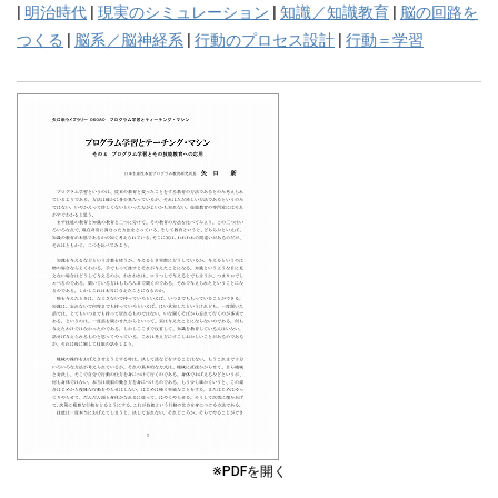
|
明治時代
|
現実のシミュレーション
|
知識／知識教育
|
脳の回路を
つくる
|
脳系／脳神経系
|
行動のプロセス設計
|
行動＝学習
※PDFを開く