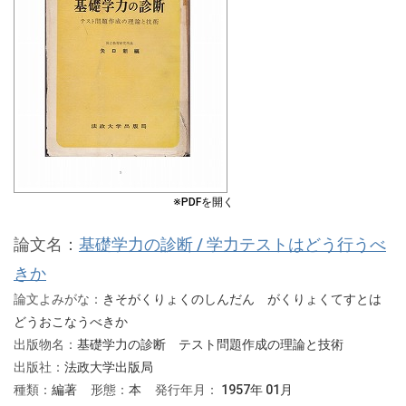
※PDFを開く
論文名：
基礎学力の診断 / 学力テストはどう行うべ
きか
論文よみがな：
きそがくりょくのしんだん がくりょくてすとは
どうおこなうべきか
出版物名：
基礎学力の診断 テスト問題作成の理論と技術
出版社：
法政大学出版局
種類：
編著
形態：
本
発行年月：
1957年 01月