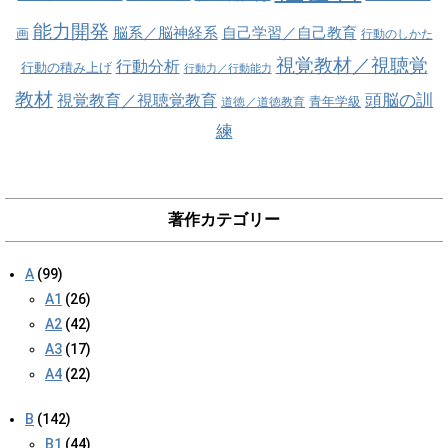
能力開発
脳系／脳神経系
自己学習／自己教育
画
行動のしかた
視覚教材／視聴覚
行動分析
行動の積み上げ
行動力／行動能力
教材
視覚教育／視聴覚教育
頭脳の訓
青年学級
道徳／道徳教育
練
著作カテゴリー
A
(99)
A1
(26)
A2
(42)
A3
(17)
A4
(22)
B
(142)
B1
(44)