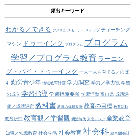
頻出キーワード
わかる／できる
ティーチング
スモール・ステップ
アメリカ
プログラム
ドゥーイング
マシン
プログラム
学習／プログラム教育
ラーニン
グ・バイ・ドゥーイング
一人一人を育てる／のば
勤労青少年
学力調査
学力／学力観
す
学習
地域教育計画
学習指導
学習指導要領
の成立
学習活動
富山県
成績評
教科書
教育の目標
価／成績評定
教育の体質改善
教育活動
教育観／学習観
産業教育
教育研究
明治時代
東南アジア
社会科
社会教育
社会学習
知識／知識教育
総合開発計