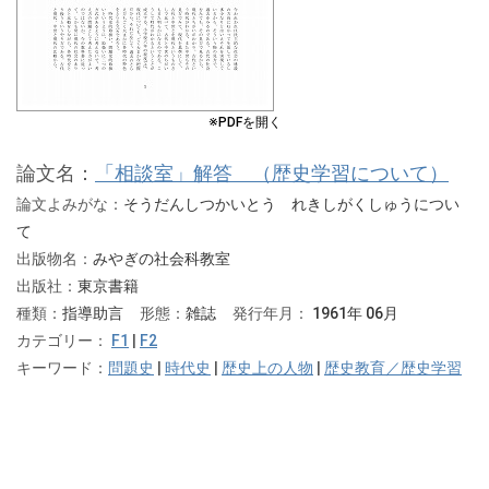
※PDFを開く
論文名：
「相談室」解答 （歴史学習について）
論文よみがな：
そうだんしつかいとう れきしがくしゅうについ
て
出版物名：
みやぎの社会科教室
出版社：
東京書籍
種類：
指導助言
形態：
雑誌
発行年月：
1961年 06月
カテゴリー：
F1
|
F2
キーワード：
問題史
|
時代史
|
歴史上の人物
|
歴史教育／歴史学習