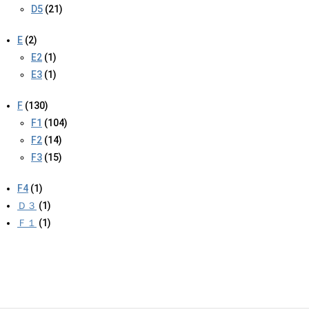
D5
(21)
E
(2)
E2
(1)
E3
(1)
F
(130)
F1
(104)
F2
(14)
F3
(15)
F4
(1)
Ｄ３
(1)
Ｆ１
(1)