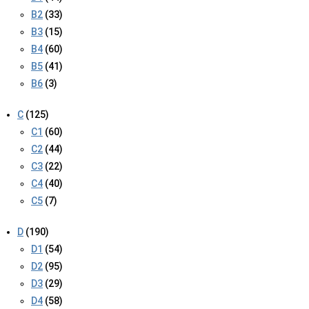
B2
(33)
B3
(15)
B4
(60)
B5
(41)
B6
(3)
C
(125)
C1
(60)
C2
(44)
C3
(22)
C4
(40)
C5
(7)
D
(190)
D1
(54)
D2
(95)
D3
(29)
D4
(58)