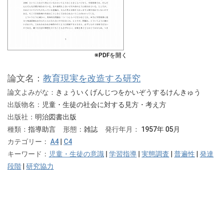
※PDFを開く
論文名：
教育現実を改造する研究
論文よみがな：
きょういくげんじつをかいぞうするけんきゅう
出版物名：
児童・生徒の社会に対する見方・考え方
出版社：
明治図書出版
種類：
指導助言
形態：
雑誌
発行年月：
1957年 05月
カテゴリー：
A4
|
C4
キーワード：
児童・生徒の意識
|
学習指導
|
実態調査
|
普遍性
|
発達
段階
|
研究協力