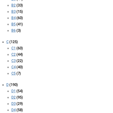
B2
(33)
B3
(15)
B4
(60)
B5
(41)
B6
(3)
C
(125)
C1
(60)
C2
(44)
C3
(22)
C4
(40)
C5
(7)
D
(190)
D1
(54)
D2
(95)
D3
(29)
D4
(58)