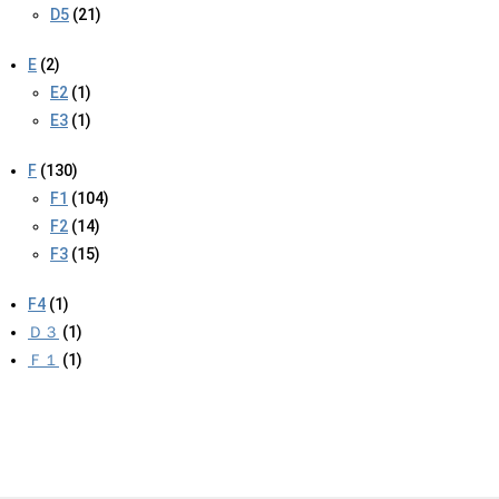
D5
(21)
E
(2)
E2
(1)
E3
(1)
F
(130)
F1
(104)
F2
(14)
F3
(15)
F4
(1)
Ｄ３
(1)
Ｆ１
(1)