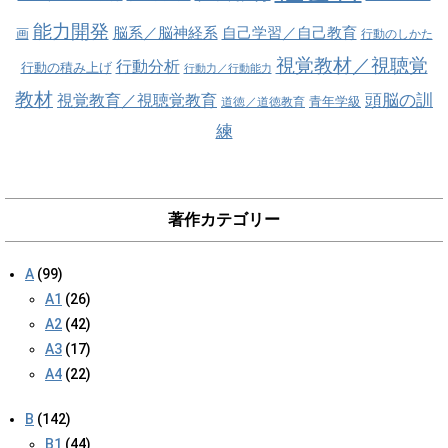
能力開発
脳系／脳神経系
自己学習／自己教育
画
行動のしかた
視覚教材／視聴覚
行動分析
行動の積み上げ
行動力／行動能力
教材
視覚教育／視聴覚教育
頭脳の訓
青年学級
道徳／道徳教育
練
著作カテゴリー
A
(99)
A1
(26)
A2
(42)
A3
(17)
A4
(22)
B
(142)
B1
(44)