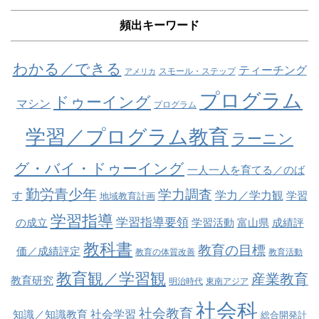
頻出キーワード
わかる／できる
ティーチング
スモール・ステップ
アメリカ
プログラム
ドゥーイング
マシン
プログラム
学習／プログラム教育
ラーニン
グ・バイ・ドゥーイング
一人一人を育てる／のば
勤労青少年
学力調査
学力／学力観
す
学習
地域教育計画
学習指導
学習指導要領
の成立
学習活動
富山県
成績評
教科書
教育の目標
価／成績評定
教育の体質改善
教育活動
教育観／学習観
産業教育
教育研究
明治時代
東南アジア
社会科
社会教育
社会学習
知識／知識教育
総合開発計