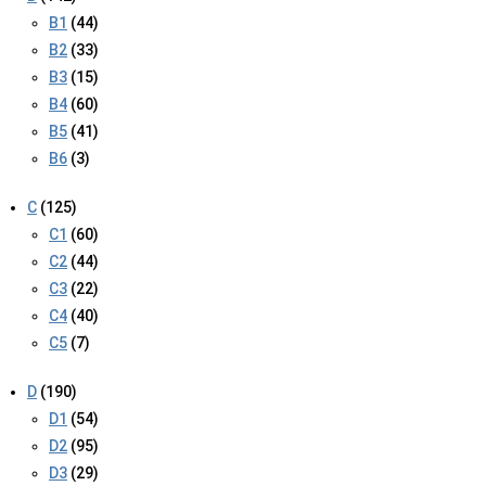
B1
(44)
B2
(33)
B3
(15)
B4
(60)
B5
(41)
B6
(3)
C
(125)
C1
(60)
C2
(44)
C3
(22)
C4
(40)
C5
(7)
D
(190)
D1
(54)
D2
(95)
D3
(29)