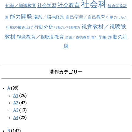
社会科
社会教育
社会学習
知識／知識教育
総合開発計
能力開発
脳系／脳神経系
自己学習／自己教育
画
行動のしかた
視覚教材／視聴覚
行動分析
行動の積み上げ
行動力／行動能力
教材
視覚教育／視聴覚教育
頭脳の訓
青年学級
道徳／道徳教育
練
著作カテゴリー
A
(99)
A1
(26)
A2
(42)
A3
(17)
A4
(22)
B
(142)