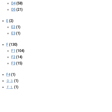
D4
(58)
D5
(21)
E
(2)
E2
(1)
E3
(1)
F
(130)
F1
(104)
F2
(14)
F3
(15)
F4
(1)
Ｄ３
(1)
Ｆ１
(1)