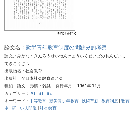
※PDFを開く
論文名：
勤労青年教育制度の問題史的考察
論文よみがな：
きんろうせいねんきょういくせいどのもんだいし
てきこうさつ
出版物名：
社会教育
出版社：
全日本社会教育連合会
種類：
論文
形態：
雑誌
発行年月：
1961年 12月
カテゴリー：
A1
|
B1
|
B2
キーワード：
中等教育
|
勤労青少年教育
|
技術革新
|
教育制度
|
教育
史
|
新しい人間像
|
社会教育