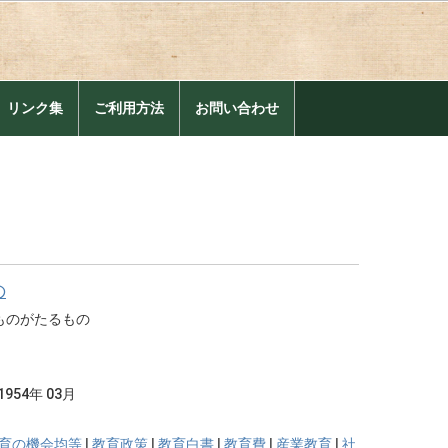
。
リンク集
ご利用方法
お問い合わせ
の
ものがたるもの
1954年 03月
育の機会均等
|
教育政策
|
教育白書
|
教育費
|
産業教育
|
社