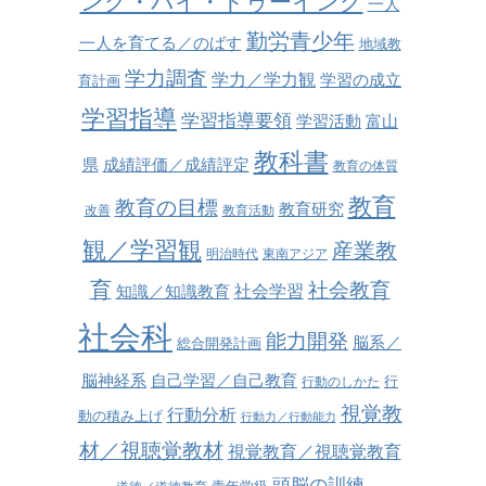
ング・バイ・ドゥーイング
一人
勤労青少年
一人を育てる／のばす
地域教
学力調査
学力／学力観
学習の成立
育計画
学習指導
学習指導要領
学習活動
富山
教科書
県
成績評価／成績評定
教育の体質
教育
教育の目標
教育研究
改善
教育活動
観／学習観
産業教
明治時代
東南アジア
育
社会教育
社会学習
知識／知識教育
社会科
能力開発
脳系／
総合開発計画
脳神経系
自己学習／自己教育
行
行動のしかた
視覚教
行動分析
動の積み上げ
行動力／行動能力
材／視聴覚教材
視覚教育／視聴覚教育
頭脳の訓練