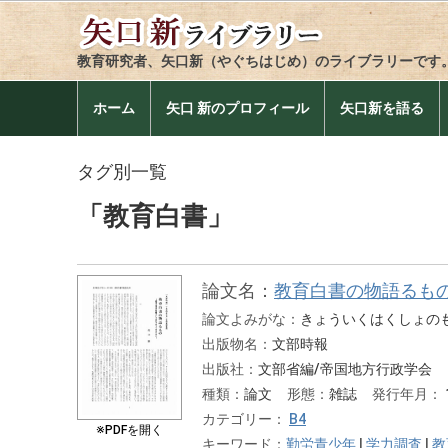
教育研究者、矢口新（やぐちはじめ）のライブラリーです
ホーム
矢口 新のプロフィール
矢口新を語る
タグ別一覧
「教育白書」
論文名：
教育白書の物語るも
論文よみがな：
きょういくはくしょの
出版物名：
文部時報
出版社：
文部省編/帝国地方行政学会
種類：
論文
形態：
雑誌
発行年月：
カテゴリー：
B4
※PDFを開く
キーワード：
勤労青少年
|
学力調査
|
教