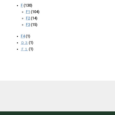
F
(130)
F1
(104)
F2
(14)
F3
(15)
F4
(1)
Ｄ３
(1)
Ｆ１
(1)