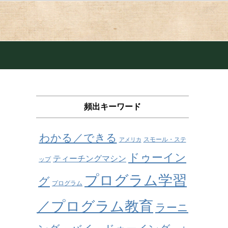
頻出キーワード
わかる／できる
スモール・ステ
アメリカ
ドゥーイン
ティーチングマシン
ップ
プログラム学習
グ
プログラム
／プログラム教育
ラーニ