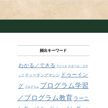
頻出キーワード
わかる／できる
スモール・ステ
アメリカ
ドゥーイン
ティーチングマシン
ップ
プログラム学習
グ
プログラム
／プログラム教育
ラーニ