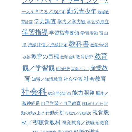
ング・バイ・ドゥーイング
一人
勤労青少年
一人を育てる／のばす
地域教
学力調査
学力／学力観
学習の成立
育計画
学習指導
学習指導要領
学習活動
富山
教科書
県
成績評価／成績評定
教育の体質
教育
教育の目標
教育研究
改善
教育活動
観／学習観
産業教
明治時代
東南アジア
育
社会教育
社会学習
知識／知識教育
社会科
能力開発
脳系／
総合開発計画
脳神経系
自己学習／自己教育
行
行動のしかた
視覚教
行動分析
動の積み上げ
行動力／行動能力
材／視聴覚教材
視覚教育／視聴覚教育
頭脳の訓練