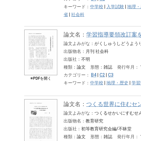
キーワード：
中学校
|
入学試験
|
地理・
省
|
社会科
論文名：
学習指導要領改訂案
論文よみがな：
がくしゅうしどうよう
出版物名：
月刊 社会科
出版社：
不明
種類：
論文
形態：
雑誌
発行年月：
カテゴリー：
B4
|
C2
|
C3
※PDFを開く
キーワード：
中学校
|
地理・歴史
|
学習
論文名：
つくる世界に住むセ
論文よみがな：
つくるせかいにすむせ
出版物名：
教育研究
出版社：
初等教育研究会編/不昧堂
種類：
論文
形態：
雑誌
発行年月：