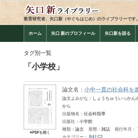
教育研究者、矢口新（やぐちはじめ）のライブラリーです
ホーム
矢口 新のプロフィール
矢口新を語る
タグ別一覧
「小学校」
論文名：
小中一貫の社会科を
論文よみがな：
しょうちゅういっかん
から
出版物名：
社会科指導
出版社：
小学館
種類：
論文
形態：
雑誌
発行年月：
※PDFを開く
カテゴリー：
B4
|
C2