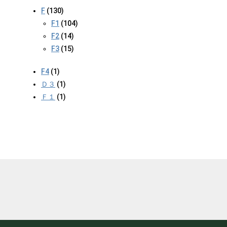
F
(130)
F1
(104)
F2
(14)
F3
(15)
F4
(1)
Ｄ３
(1)
Ｆ１
(1)