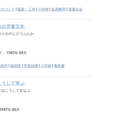
ものづくり
|
図画・工作
|
小学校
|
生産教育
|
産業社会
カの児童文化
めりかのじどうぶんか
月：
1947年 09月
的思考
|
協同性
|
学習目標
|
小学校
|
教科書
こうして学ぶ
いはこうしてまなぶ
1947年 00月