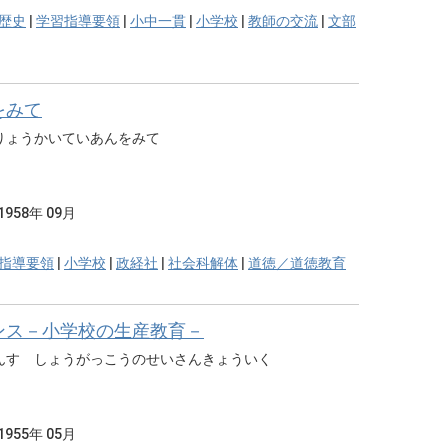
歴史
|
学習指導要領
|
小中一貫
|
小学校
|
教師の交流
|
文部
をみて
りょうかいていあんをみて
1958年 09月
指導要領
|
小学校
|
政経社
|
社会科解体
|
道徳／道徳教育
ンス－小学校の生産教育－
んす しょうがっこうのせいさんきょういく
1955年 05月