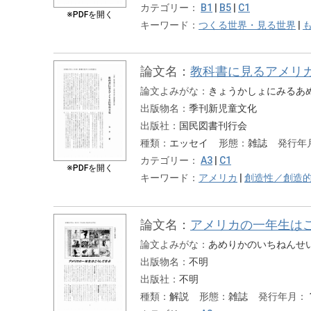
カテゴリー：
B1
|
B5
|
C1
※PDFを開く
キーワード：
つくる世界・見る世界
|
論文名：
教科書に見るアメリ
論文よみがな：
きょうかしょにみるあ
出版物名：
季刊新児童文化
出版社：
国民図書刊行会
種類：
エッセイ
形態：
雑誌
発行年
カテゴリー：
A3
|
C1
※PDFを開く
キーワード：
アメリカ
|
創造性／創造
論文名：
アメリカの一年生は
論文よみがな：
あめりかのいちねんせ
出版物名：
不明
出版社：
不明
種類：
解説
形態：
雑誌
発行年月：