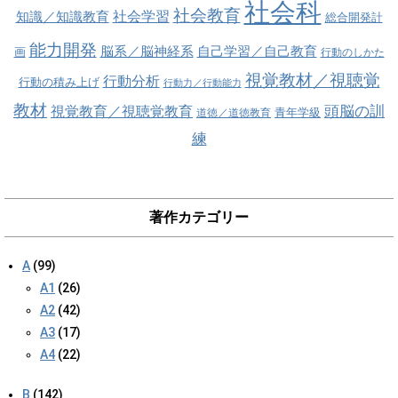
社会科
社会教育
社会学習
知識／知識教育
総合開発計
能力開発
脳系／脳神経系
自己学習／自己教育
画
行動のしかた
視覚教材／視聴覚
行動分析
行動の積み上げ
行動力／行動能力
教材
視覚教育／視聴覚教育
頭脳の訓
青年学級
道徳／道徳教育
練
著作カテゴリー
A
(99)
A1
(26)
A2
(42)
A3
(17)
A4
(22)
B
(142)