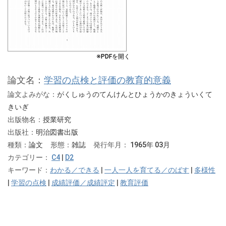
※PDFを開く
論文名：
学習の点検と評価の教育的意義
論文よみがな：
がくしゅうのてんけんとひょうかのきょういくて
きいぎ
出版物名：
授業研究
出版社：
明治図書出版
種類：
論文
形態：
雑誌
発行年月：
1965年 03月
カテゴリー：
C4
|
D2
キーワード：
わかる／できる
|
一人一人を育てる／のばす
|
多様性
|
学習の点検
|
成績評価／成績評定
|
教育評価