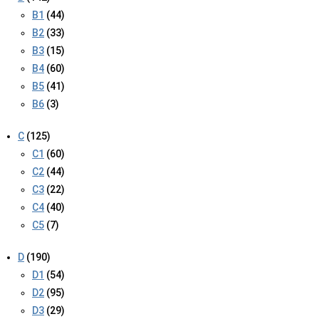
B1
(44)
B2
(33)
B3
(15)
B4
(60)
B5
(41)
B6
(3)
C
(125)
C1
(60)
C2
(44)
C3
(22)
C4
(40)
C5
(7)
D
(190)
D1
(54)
D2
(95)
D3
(29)