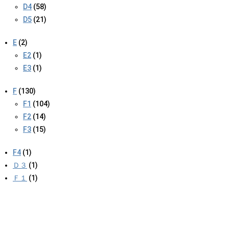
D4
(58)
D5
(21)
E
(2)
E2
(1)
E3
(1)
F
(130)
F1
(104)
F2
(14)
F3
(15)
F4
(1)
Ｄ３
(1)
Ｆ１
(1)