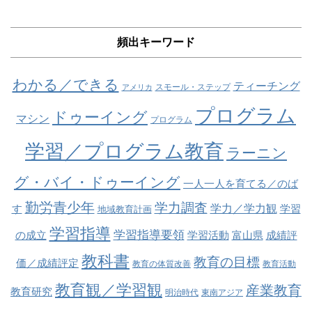
頻出キーワード
わかる／できる
ティーチング
スモール・ステップ
アメリカ
プログラム
ドゥーイング
マシン
プログラム
学習／プログラム教育
ラーニン
グ・バイ・ドゥーイング
一人一人を育てる／のば
勤労青少年
学力調査
学力／学力観
す
学習
地域教育計画
学習指導
学習指導要領
の成立
学習活動
富山県
成績評
教科書
教育の目標
価／成績評定
教育の体質改善
教育活動
教育観／学習観
産業教育
教育研究
明治時代
東南アジア