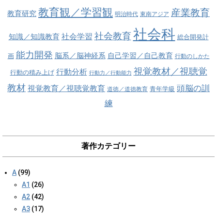
教育観／学習観
産業教育
教育研究
明治時代
東南アジア
社会科
社会教育
社会学習
知識／知識教育
総合開発計
能力開発
脳系／脳神経系
自己学習／自己教育
画
行動のしかた
視覚教材／視聴覚
行動分析
行動の積み上げ
行動力／行動能力
教材
視覚教育／視聴覚教育
頭脳の訓
青年学級
道徳／道徳教育
練
著作カテゴリー
A
(99)
A1
(26)
A2
(42)
A3
(17)