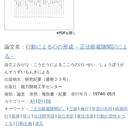
※PDFを開く
論文名：
行動による心の形成 －正法眼蔵随聞記によ
る－
論文よみがな：
こうどうによるこころのけいせい しょうぼうが
んぞうずいもんきによる
出版物名：
研究紀要（通巻２３号）
出版社：
能力開発工学センター
種類：
論文
形態：
報告書・紀要
発行年月：
1974年 05月
カテゴリー：
A1
|
D1
|
D2
キーワード：
『正法眼蔵随聞記』
|
三昧
|
修行
|
学習の共同
|
師弟同
行
|
座禅
|
悟り
|
生活即学習
|
自己否定
|
衆生済度
|
行動の習性をつ
くる
|
行動主義
|
道元