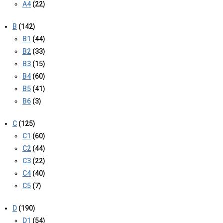
A4
(22)
B
(142)
B1
(44)
B2
(33)
B3
(15)
B4
(60)
B5
(41)
B6
(3)
C
(125)
C1
(60)
C2
(44)
C3
(22)
C4
(40)
C5
(7)
D
(190)
D1
(54)