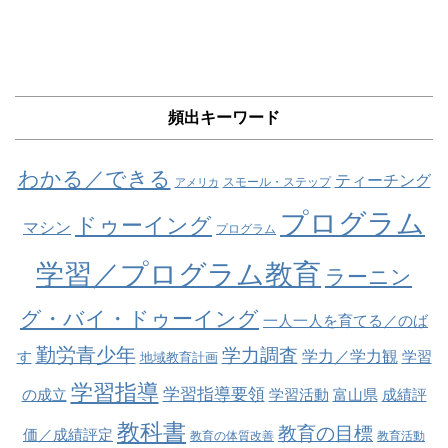
頻出キーワード
わかる／できる
ティーチング
スモール・ステップ
アメリカ
プログラム
ドゥーイング
マシン
プログラム
学習／プログラム教育
ラーニン
グ・バイ・ドゥーイング
一人一人を育てる／のば
勤労青少年
学力調査
学力／学力観
す
学習
地域教育計画
学習指導
学習指導要領
の成立
学習活動
富山県
成績評
教科書
教育の目標
価／成績評定
教育の体質改善
教育活動