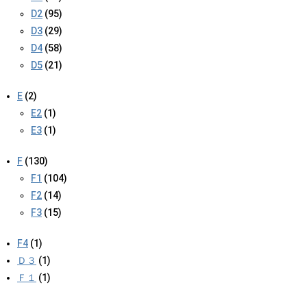
D2
(95)
D3
(29)
D4
(58)
D5
(21)
E
(2)
E2
(1)
E3
(1)
F
(130)
F1
(104)
F2
(14)
F3
(15)
F4
(1)
Ｄ３
(1)
Ｆ１
(1)