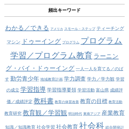
頻出キーワード
わかる／できる
ティーチング
スモール・ステップ
アメリカ
プログラム
ドゥーイング
マシン
プログラム
学習／プログラム教育
ラーニン
グ・バイ・ドゥーイング
一人一人を育てる／のば
勤労青少年
学力調査
学力／学力観
す
学習
地域教育計画
学習指導
学習指導要領
の成立
学習活動
富山県
成績評
教科書
教育の目標
価／成績評定
教育の体質改善
教育活動
教育観／学習観
産業教育
教育研究
明治時代
東南アジア
社会科
社会教育
社会学習
知識／知識教育
総合開発計