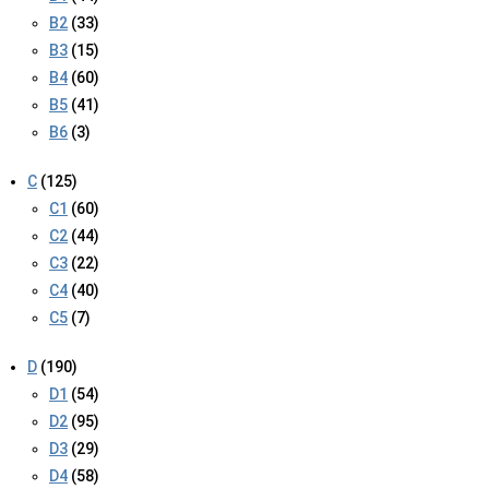
B2
(33)
B3
(15)
B4
(60)
B5
(41)
B6
(3)
C
(125)
C1
(60)
C2
(44)
C3
(22)
C4
(40)
C5
(7)
D
(190)
D1
(54)
D2
(95)
D3
(29)
D4
(58)