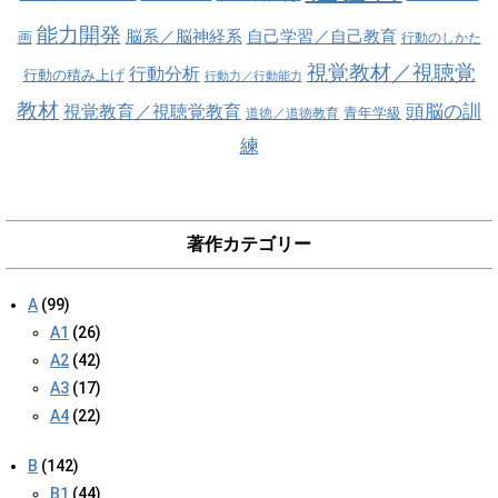
能力開発
脳系／脳神経系
自己学習／自己教育
画
行動のしかた
視覚教材／視聴覚
行動分析
行動の積み上げ
行動力／行動能力
教材
視覚教育／視聴覚教育
頭脳の訓
青年学級
道徳／道徳教育
練
著作カテゴリー
A
(99)
A1
(26)
A2
(42)
A3
(17)
A4
(22)
B
(142)
B1
(44)