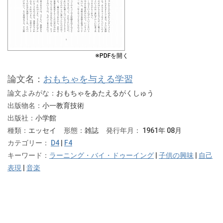
※PDFを開く
論文名：
おもちゃを与える学習
論文よみがな：
おもちゃをあたえるがくしゅう
出版物名：
小一教育技術
出版社：
小学館
種類：
エッセイ
形態：
雑誌
発行年月：
1961年 08月
カテゴリー：
D4
|
F4
キーワード：
ラーニング・バイ・ドゥーイング
|
子供の興味
|
自己
表現
|
音楽