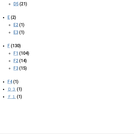
D5
(21)
E
(2)
E2
(1)
E3
(1)
F
(130)
F1
(104)
F2
(14)
F3
(15)
F4
(1)
Ｄ３
(1)
Ｆ１
(1)