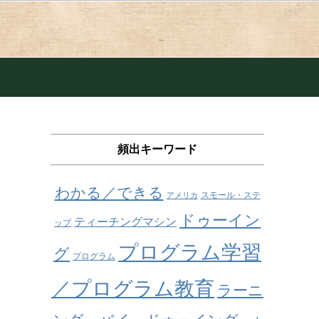
頻出キーワード
わかる／できる
スモール・ステ
アメリカ
ドゥーイン
ティーチングマシン
ップ
プログラム学習
グ
プログラム
／プログラム教育
ラーニ