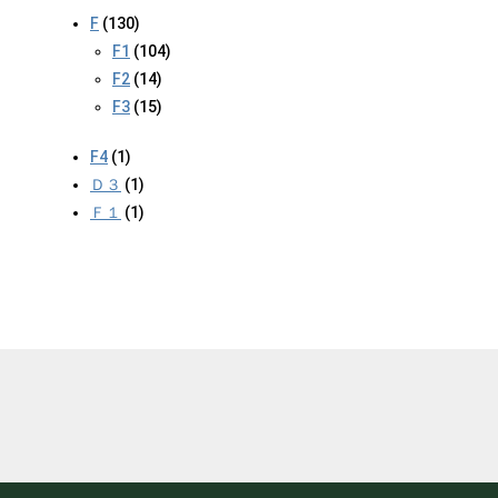
F
(130)
F1
(104)
F2
(14)
F3
(15)
F4
(1)
Ｄ３
(1)
Ｆ１
(1)