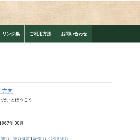
。
リンク集
ご利用方法
お問い合わせ
と方向
かだいとほうこう
1967年 00月
動能力
|
能力測定
|
記憶力／記憶能力