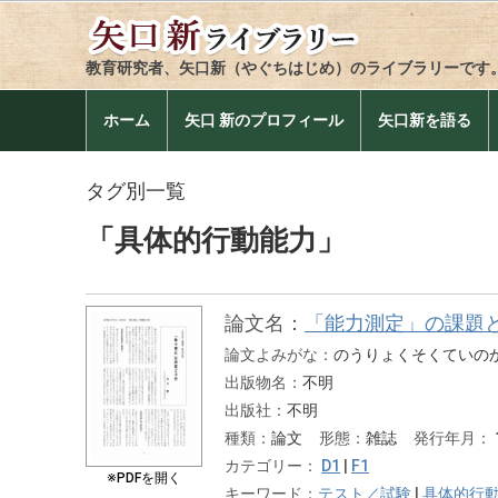
教育研究者、矢口新（やぐちはじめ）のライブラリーです
ホーム
矢口 新のプロフィール
矢口新を語る
タグ別一覧
「具体的行動能力」
論文名：
「能力測定」の課題
論文よみがな：
のうりょくそくていの
出版物名：
不明
出版社：
不明
種類：
論文
形態：
雑誌
発行年月：
カテゴリー：
D1
|
F1
※PDFを開く
キーワード：
テスト／試験
|
具体的行