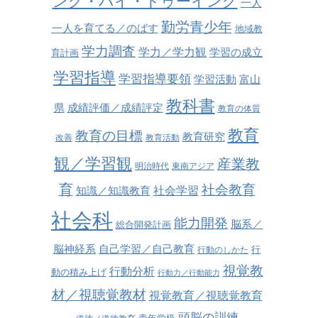
ング・バイ・ドゥーイング
一人
勤労青少年
一人を育てる／のばす
地域教
学力調査
学力／学力観
学習の成立
育計画
学習指導
学習指導要領
学習活動
富山
教科書
県
成績評価／成績評定
教育の体質
教育
教育の目標
教育研究
改善
教育活動
観／学習観
産業教
明治時代
東南アジア
育
社会教育
社会学習
知識／知識教育
社会科
能力開発
脳系／
総合開発計画
脳神経系
自己学習／自己教育
行
行動のしかた
視覚教
行動分析
動の積み上げ
行動力／行動能力
材／視聴覚教材
視覚教育／視聴覚教育
頭脳の訓練