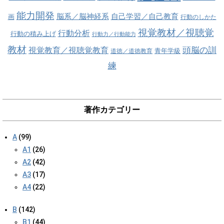
能力開発
脳系／脳神経系
自己学習／自己教育
画
行動のしかた
視覚教材／視聴覚
行動分析
行動の積み上げ
行動力／行動能力
教材
視覚教育／視聴覚教育
頭脳の訓
青年学級
道徳／道徳教育
練
著作カテゴリー
A
(99)
A1
(26)
A2
(42)
A3
(17)
A4
(22)
B
(142)
B1
(44)