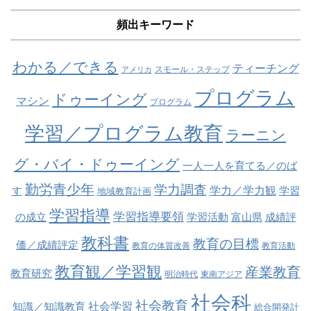
頻出キーワード
わかる／できる
ティーチング
スモール・ステップ
アメリカ
プログラム
ドゥーイング
マシン
プログラム
学習／プログラム教育
ラーニン
グ・バイ・ドゥーイング
一人一人を育てる／のば
勤労青少年
学力調査
学力／学力観
す
学習
地域教育計画
学習指導
学習指導要領
の成立
学習活動
富山県
成績評
教科書
教育の目標
価／成績評定
教育の体質改善
教育活動
教育観／学習観
産業教育
教育研究
明治時代
東南アジア
社会科
社会教育
社会学習
知識／知識教育
総合開発計