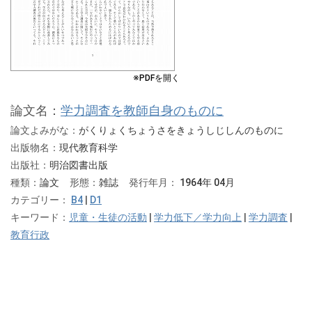
※PDFを開く
論文名：
学力調査を教師自身のものに
論文よみがな：
がくりょくちょうさをきょうしじしんのものに
出版物名：
現代教育科学
出版社：
明治図書出版
種類：
論文
形態：
雑誌
発行年月：
1964年 04月
カテゴリー：
B4
|
D1
キーワード：
児童・生徒の活動
|
学力低下／学力向上
|
学力調査
|
教育行政