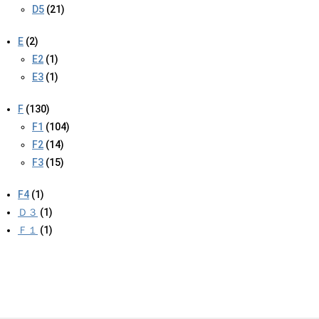
D5
(21)
E
(2)
E2
(1)
E3
(1)
F
(130)
F1
(104)
F2
(14)
F3
(15)
F4
(1)
Ｄ３
(1)
Ｆ１
(1)