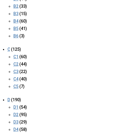
B2
(33)
B3
(15)
B4
(60)
B5
(41)
B6
(3)
C
(125)
C1
(60)
C2
(44)
C3
(22)
C4
(40)
C5
(7)
D
(190)
D1
(54)
D2
(95)
D3
(29)
D4
(58)