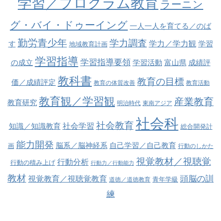
学習／プログラム教育
ラーニン
グ・バイ・ドゥーイング
一人一人を育てる／のば
勤労青少年
学力調査
学力／学力観
す
学習
地域教育計画
学習指導
学習指導要領
の成立
学習活動
富山県
成績評
教科書
教育の目標
価／成績評定
教育の体質改善
教育活動
教育観／学習観
産業教育
教育研究
明治時代
東南アジア
社会科
社会教育
社会学習
知識／知識教育
総合開発計
能力開発
脳系／脳神経系
自己学習／自己教育
画
行動のしかた
視覚教材／視聴覚
行動分析
行動の積み上げ
行動力／行動能力
教材
視覚教育／視聴覚教育
頭脳の訓
青年学級
道徳／道徳教育
練