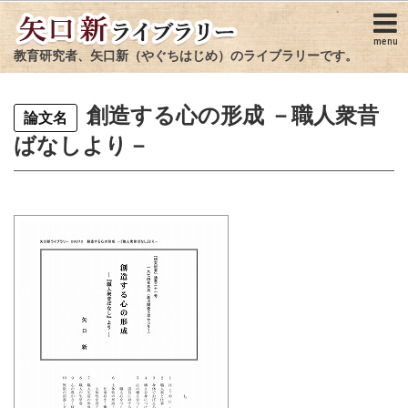
menu
教育研究者、矢口新（やぐちはじめ）のライブラリーです。
創造する心の形成 －職人衆昔
論文名
ばなしより－