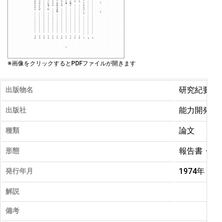
※画像をクリックするとPDFファイルが開きます
研究紀要（
出版物名
能力開発工
出版社
論文
種類
報告書・紀
形態
1974年 05
発行年月
解説
備考