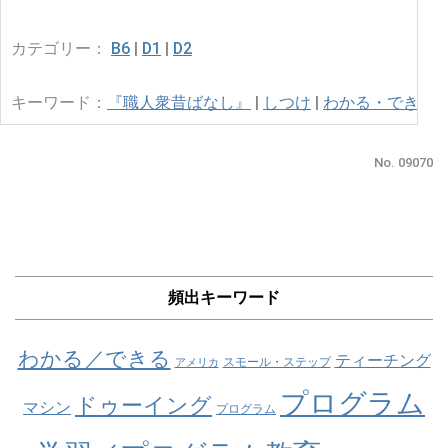
カテゴリー：
B6
|
D1
|
D2
キーワード：
『職人衆昔ばなし』
|
しつけ
|
わかる・できる
|
No. 09070
頻出キーワード
わかる／できる
ティーチング
スモール・ステップ
アメリカ
プログラム
ドゥーイング
マシン
プログラム