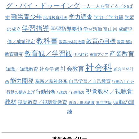
グ・バイ・ドゥーイング
一人一人を育てる／のば
勤労青少年
学力調査
学力／学力観
す
学習
地域教育計画
学習指導
学習指導要領
の成立
学習活動
富山県
成績評
教科書
教育の目標
価／成績評定
教育の体質改善
教育活動
教育観／学習観
産業教育
教育研究
明治時代
東南アジア
社会科
社会教育
社会学習
知識／知識教育
総合開発計
能力開発
脳系／脳神経系
自己学習／自己教育
画
行動のしかた
視覚教材／視聴覚
行動分析
行動の積み上げ
行動力／行動能力
教材
視覚教育／視聴覚教育
頭脳の訓
青年学級
道徳／道徳教育
練