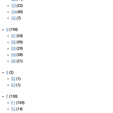
C3
(22)
C4
(40)
C5
(7)
D
(190)
D1
(54)
D2
(95)
D3
(29)
D4
(58)
D5
(21)
E
(2)
E2
(1)
E3
(1)
F
(130)
F1
(104)
F2
(14)