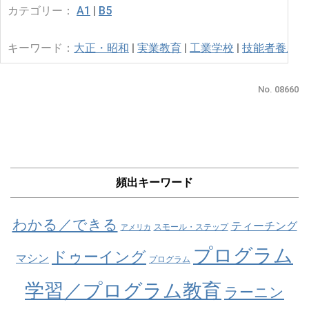
カテゴリー：
A1
|
B5
キーワード：
大正・昭和
|
実業教育
|
工業学校
|
技能者養成
|
No. 08660
頻出キーワード
わかる／できる
ティーチング
スモール・ステップ
アメリカ
プログラム
ドゥーイング
マシン
プログラム
学習／プログラム教育
ラーニン