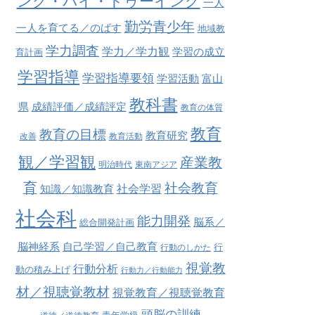
ング・バイ・ドゥーイング
一人
勤労青少年
一人を育てる／のばす
地域教
学力調査
学力／学力観
学習の成立
育計画
学習指導
学習指導要領
学習活動
富山
教科書
県
成績評価／成績評定
教育の体質
教育
教育の目標
教育研究
改善
教育活動
観／学習観
産業教
明治時代
東南アジア
育
社会教育
社会学習
知識／知識教育
社会科
能力開発
脳系／
総合開発計画
脳神経系
自己学習／自己教育
行
行動のしかた
視覚教
行動分析
動の積み上げ
行動力／行動能力
材／視聴覚教材
視覚教育／視聴覚教育
頭脳の訓練