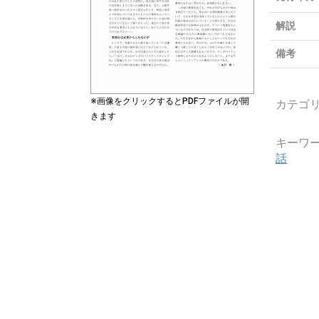
解説
備考
※画像をクリックするとPDFファイルが開
カテゴ
きます
キーワ
話