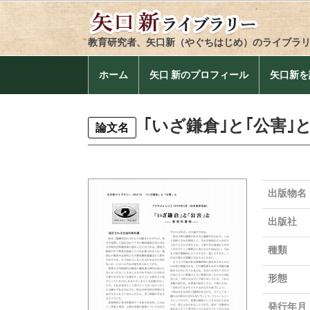
教育研究者、矢口新（やぐちはじめ）のライブラ
ホーム
矢口 新のプロフィール
矢口新を
｢いざ鎌倉｣と｢公害｣
論文名
出版物名
出版社
種類
形態
発行年月