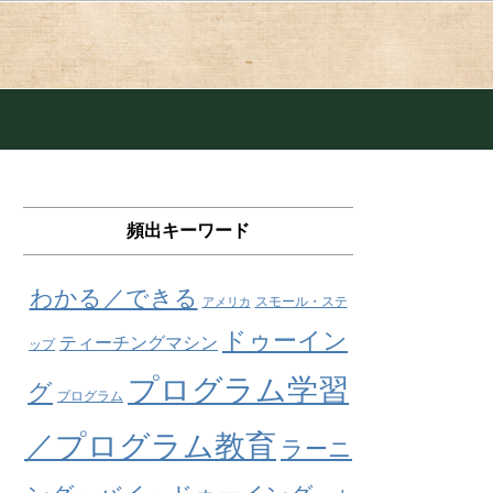
頻出キーワード
わかる／できる
スモール・ステ
アメリカ
ドゥーイン
ティーチングマシン
ップ
プログラム学習
グ
プログラム
／プログラム教育
ラーニ