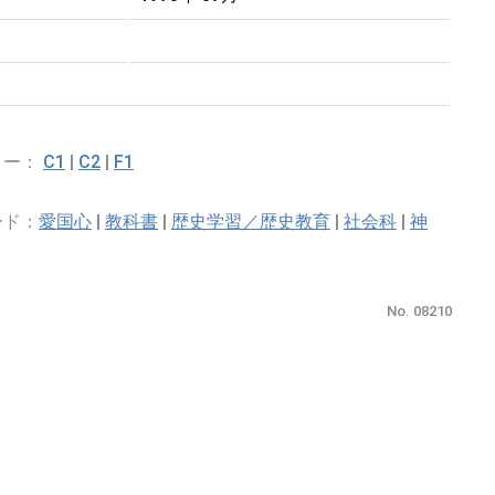
リー：
C1
|
C2
|
F1
ード：
愛国心
|
教科書
|
歴史学習／歴史教育
|
社会科
|
神
No. 08210