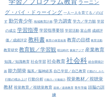
学習／プログラム教育
ラーニン
グ・バイ・ドゥーイング
一人一人を育てる／のば
勤労青少年
学力調査
学力／学力観
す
学習
地域教育計画
学習指導
学習指導要領
の成立
学習活動
富山県
成績評
教科書
教育の目標
価／成績評定
教育の体質改善
教育活動
教育観／学習観
産業教育
教育研究
明治時代
東南アジア
社会科
社会教育
社会学習
知識／知識教育
総合開発計
能力開発
脳系／脳神経系
自己学習／自己教育
画
行動のしかた
視覚教材／視聴覚
行動分析
行動の積み上げ
行動力／行動能力
教材
視覚教育／視聴覚教育
頭脳の訓
青年学級
道徳／道徳教育
練