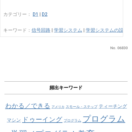
カテゴリー：
D1
|
D2
キーワード：
信号回路
|
学習システム
|
学習システムの設計
|
No. 06830
頻出キーワード
わかる／できる
ティーチング
スモール・ステップ
アメリカ
プログラム
ドゥーイング
マシン
プログラム