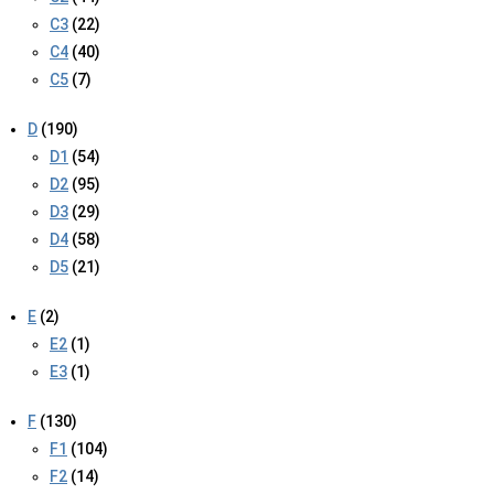
C3
(22)
C4
(40)
C5
(7)
D
(190)
D1
(54)
D2
(95)
D3
(29)
D4
(58)
D5
(21)
E
(2)
E2
(1)
E3
(1)
F
(130)
F1
(104)
F2
(14)