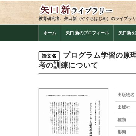
教育研究者、矢口新（やぐちはじめ）のライブラ
ホーム
矢口 新のプロフィール
矢口新を
プログラム学習の原
論文名
考の訓練について
出版物名
出版社
種類
形態