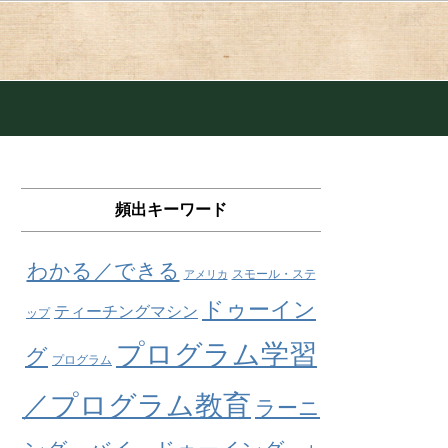
頻出キーワード
わかる／できる
スモール・ステ
アメリカ
ドゥーイン
ティーチングマシン
ップ
プログラム学習
グ
プログラム
／プログラム教育
ラーニ