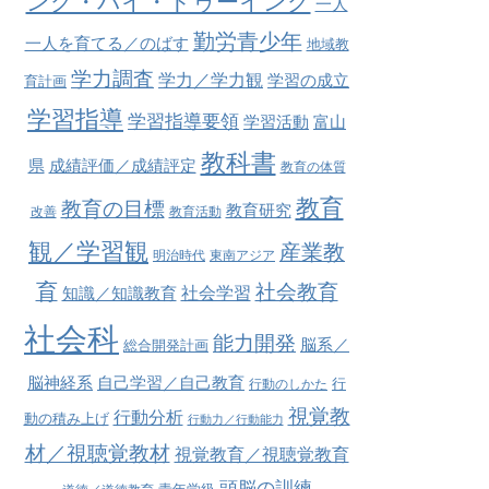
ング・バイ・ドゥーイング
一人
勤労青少年
一人を育てる／のばす
地域教
学力調査
学力／学力観
学習の成立
育計画
学習指導
学習指導要領
学習活動
富山
教科書
県
成績評価／成績評定
教育の体質
教育
教育の目標
教育研究
改善
教育活動
観／学習観
産業教
明治時代
東南アジア
育
社会教育
社会学習
知識／知識教育
社会科
能力開発
脳系／
総合開発計画
脳神経系
自己学習／自己教育
行
行動のしかた
視覚教
行動分析
動の積み上げ
行動力／行動能力
材／視聴覚教材
視覚教育／視聴覚教育
頭脳の訓練