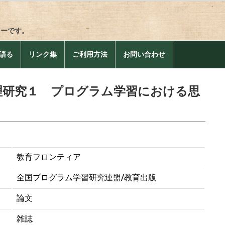
リーです。
語る
リンク集
ご利用方法
お問い合わせ
理研究１ プログラム学習における思
教育フロンティア
全国プログラム学習研究連盟/教育出版
論文
雑誌