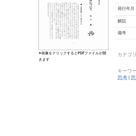
発行年月
解説
備考
※画像をクリックするとPDFファイルが開
カテゴ
きます
キーワ
思考
|
思