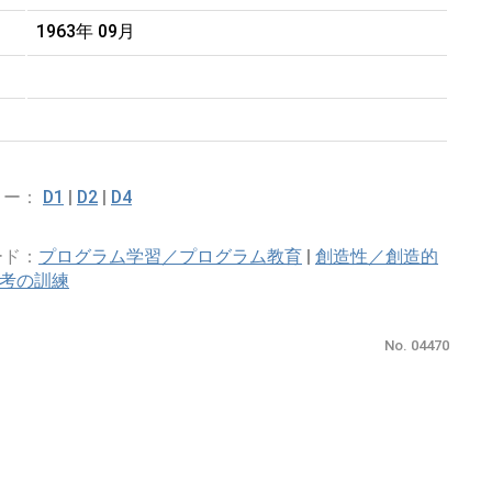
1963年 09月
リー：
D1
|
D2
|
D4
ード：
プログラム学習／プログラム教育
|
創造性／創造的
考の訓練
No. 04470