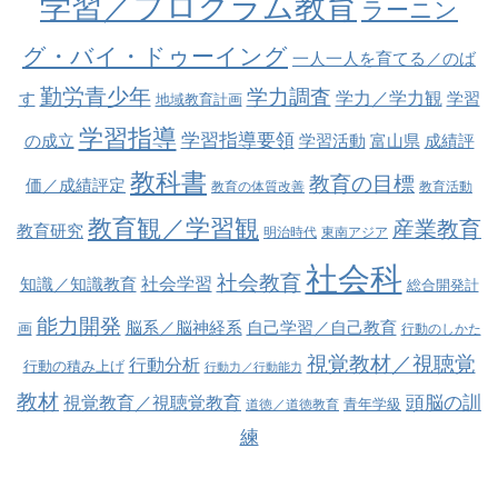
学習／プログラム教育
ラーニン
グ・バイ・ドゥーイング
一人一人を育てる／のば
勤労青少年
学力調査
学力／学力観
す
学習
地域教育計画
学習指導
学習指導要領
の成立
学習活動
富山県
成績評
教科書
教育の目標
価／成績評定
教育の体質改善
教育活動
教育観／学習観
産業教育
教育研究
明治時代
東南アジア
社会科
社会教育
社会学習
知識／知識教育
総合開発計
能力開発
脳系／脳神経系
自己学習／自己教育
画
行動のしかた
視覚教材／視聴覚
行動分析
行動の積み上げ
行動力／行動能力
教材
視覚教育／視聴覚教育
頭脳の訓
青年学級
道徳／道徳教育
練