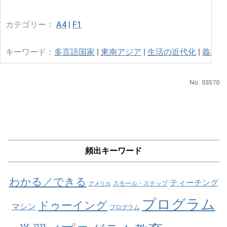
カテゴリー：
A4
|
F1
キーワード：
多言語国家
|
東南アジア
|
生活の近代化
|
義務教
No. 03570
頻出キーワード
わかる／できる
ティーチング
スモール・ステップ
アメリカ
プログラム
ドゥーイング
マシン
プログラム