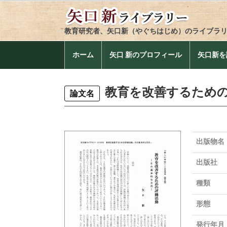
教育研究者、矢口新（やぐちはじめ）のライブラ
ホーム
矢口 新のプロフィール
矢口新を
教育を改善するため
論文名
出版物名
出版社
種類
形態
発行年月