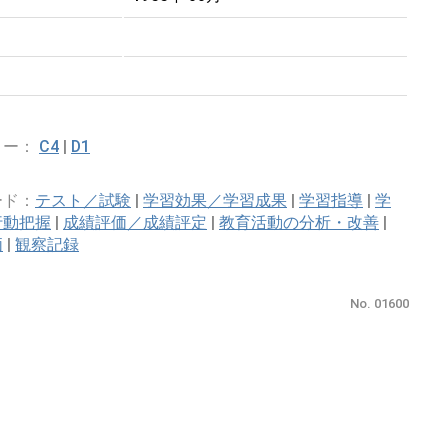
リー：
C4
|
D1
ード：
テスト／試験
|
学習効果／学習成果
|
学習指導
|
学
行動把握
|
成績評価／成績評定
|
教育活動の分析・改善
|
価
|
観察記録
No. 01600