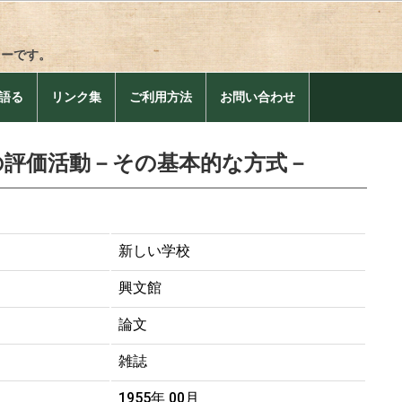
リーです。
語る
リンク集
ご利用方法
お問い合わせ
の評価活動－その基本的な方式－
新しい学校
興文館
論文
雑誌
1955年 00月