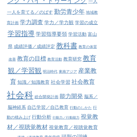
ング・バイ・ドゥーイング
一人
勤労青少年
一人を育てる／のばす
地域教
学力調査
学力／学力観
学習の成立
育計画
学習指導
学習指導要領
学習活動
富山
教科書
県
成績評価／成績評定
教育の体質
教育
教育の目標
教育研究
改善
教育活動
観／学習観
産業教
明治時代
東南アジア
育
社会教育
社会学習
知識／知識教育
社会科
能力開発
脳系／
総合開発計画
脳神経系
自己学習／自己教育
行
行動のしかた
視覚教
行動分析
動の積み上げ
行動力／行動能力
材／視聴覚教材
視覚教育／視聴覚教育
頭脳の訓練