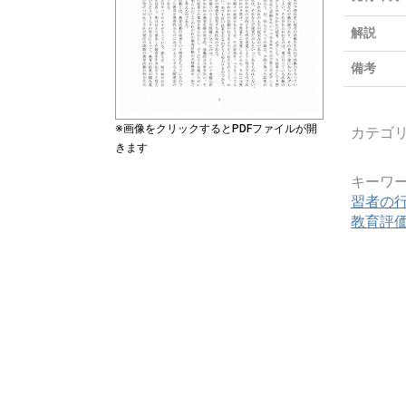
解説
備考
※画像をクリックするとPDFファイルが開
カテゴ
きます
キーワ
習者の
教育評