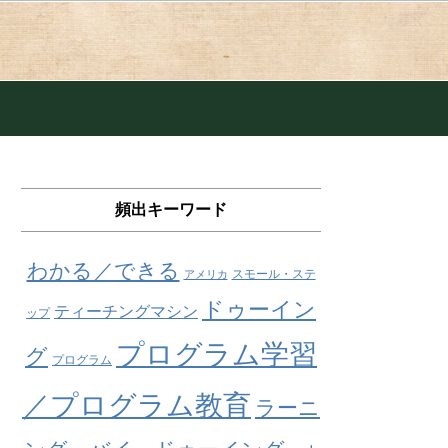
頻出キーワード
わかる／できる
スモール・ステ
アメリカ
ドゥーイン
ティーチングマシン
ップ
プログラム学習
グ
プログラム
／プログラム教育
ラーニ