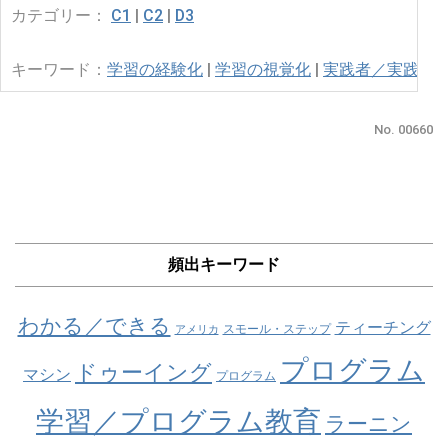
カテゴリー：
C1
|
C2
|
D3
キーワード：
学習の経験化
|
学習の視覚化
|
実践者／実践的
No. 00660
頻出キーワード
わかる／できる
ティーチング
スモール・ステップ
アメリカ
プログラム
ドゥーイング
マシン
プログラム
学習／プログラム教育
ラーニン