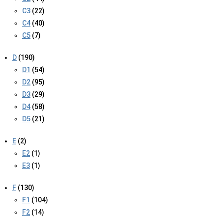
C3
(22)
C4
(40)
C5
(7)
D
(190)
D1
(54)
D2
(95)
D3
(29)
D4
(58)
D5
(21)
E
(2)
E2
(1)
E3
(1)
F
(130)
F1
(104)
F2
(14)