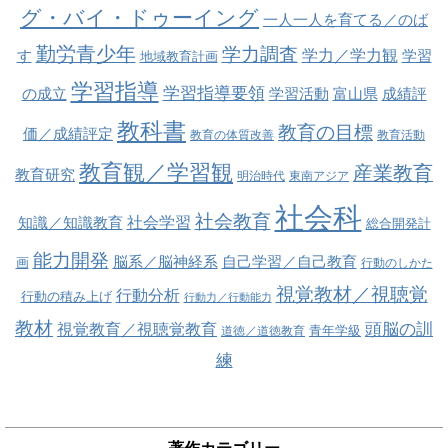
グ・バイ・ドゥーイング
一人一人を育てる／のば
勤労青少年
学力調査
学力／学力観
す
学習
地域教育計画
学習指導
学習指導要領
の成立
学習活動
富山県
成績評
教科書
教育の目標
価／成績評定
教育の体質改善
教育活動
教育観／学習観
産業教育
教育研究
明治時代
東南アジア
社会科
社会教育
社会学習
知識／知識教育
総合開発計
能力開発
脳系／脳神経系
自己学習／自己教育
画
行動のしかた
視覚教材／視聴覚
行動分析
行動の積み上げ
行動力／行動能力
教材
視覚教育／視聴覚教育
頭脳の訓
青年学級
道徳／道徳教育
練